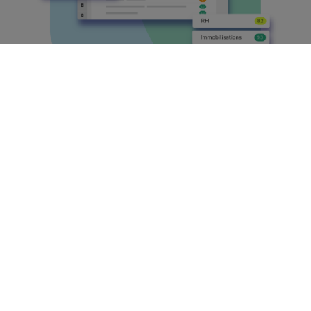
Depuis que nous utilisons
Yuki, notre traitement est
beaucoup plus fluide. Cela
permet une nette réduction
des pics pendant les
périodes de TVA ou de
clôture annuelle.
ILSE SIMIS
, BUREAU COMPTABLE GRAEF