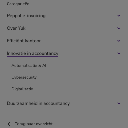
Categorieën
Peppol e-invoicing
Meer
optie
Over Yuki
Meer
voor
optie
Pepp
Efficiënt kantoor
Meer
voor
e-
optie
Over
invoi
Innovatie in accountancy
Meer
voor
Yuki
optie
Effici
Automatisatie & AI
voor
kanto
Innov
Cybersecurity
in
acco
Digitalisatie
Duurzaamheid in accountancy
Meer
optie
voor
Terug naar overzicht
Duur