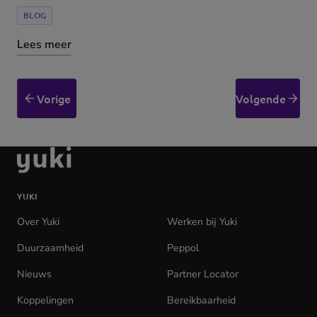
BLOG
Lees meer
Vorige
Volgende
Ga
naar
de
YUKI
homepage
Over Yuki
Werken bij Yuki
(opens
in
Duurzaamheid
Peppol
new
tab)
Nieuws
Partner Locator
Koppelingen
Bereikbaarheid