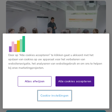
in
acco
Door op “Alle cookies accepteren” te klikken gaat u akkoord met het
opslaan van cookies op uw apparaat voor het verbeteren van
websitenavigatie, het analyseren van websitegebruik en om ons te helpen
bij onze marketingprojecten.
06 augustus 2026
Software-adoptie? Dat is mensenwerk.
Alles afwijzen
Alle cookies accepteren
BLOG
Lees meer
Cookie-instellingen