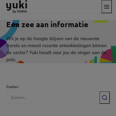
Open
Direct
Direct
Ga
het
naar
naar
naar
menu
de
de
de
content
footer
homepage
Een zee aan informatie
Wil je op de hoogte blijven van de nieuwste
trends en meest recente ontwikkelingen binnen
de sector? Yuki houdt voor jou de vinger aan de
pols.
Filters
Zoeken
Zoek