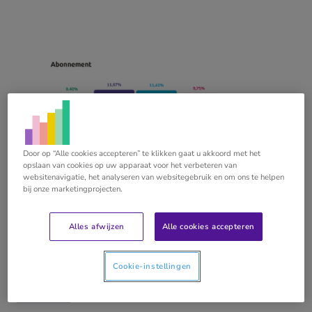
in
acco
Door op “Alle cookies accepteren” te klikken gaat u akkoord met het
opslaan van cookies op uw apparaat voor het verbeteren van
websitenavigatie, het analyseren van websitegebruik en om ons te helpen
bij onze marketingprojecten.
09 juli 2026
Wat de cijfers écht zeggen: 4 mythes over
groei, automatisatie en facturatie in
Alles afwijzen
Alle cookies accepteren
accountancy
BLOG
Cookie-instellingen
Lees meer