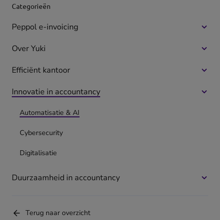
Categorieën
Peppol e-invoicing
Meer
optie
Over Yuki
Meer
voor
optie
Pepp
Efficiënt kantoor
Meer
voor
e-
optie
Over
invoi
Innovatie in accountancy
Meer
voor
Yuki
optie
Effici
Automatisatie & AI
voor
kanto
Innov
Cybersecurity
in
acco
Digitalisatie
Duurzaamheid in accountancy
Meer
optie
voor
Terug naar overzicht
Duur