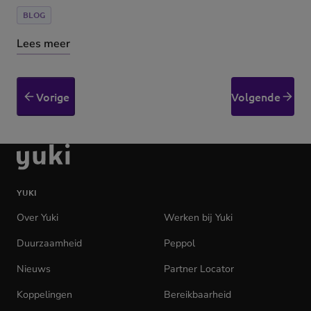
BLOG
Lees meer
Vorige
Volgende
Ga
naar
de
YUKI
homepage
Over Yuki
Werken bij Yuki
(opens
in
Duurzaamheid
Peppol
new
tab)
Nieuws
Partner Locator
Koppelingen
Bereikbaarheid