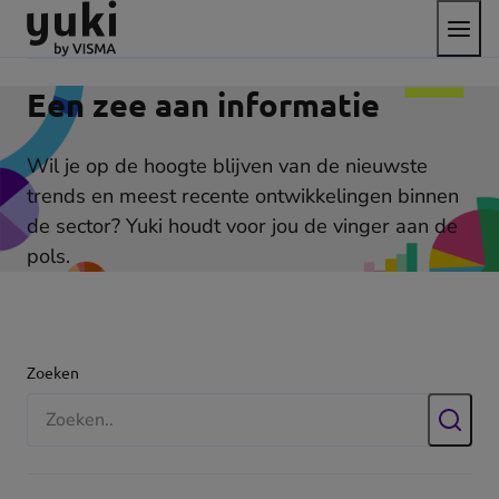
Open
Direct
Direct
Ga
het
naar
naar
naar
menu
de
de
de
content
footer
homepage
Een zee aan informatie
Wil je op de hoogte blijven van de nieuwste
trends en meest recente ontwikkelingen binnen
de sector? Yuki houdt voor jou de vinger aan de
pols.
Filters
Zoeken
Zoek