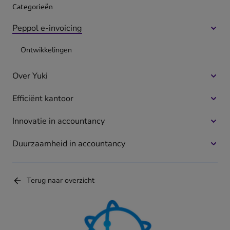
Categorieën
Peppol e-invoicing
Meer
optie
Ontwikkelingen
voor
Pepp
Over Yuki
Meer
e-
optie
invoi
Efficiënt kantoor
Meer
voor
optie
Over
Innovatie in accountancy
Meer
voor
Yuki
optie
Effici
Duurzaamheid in accountancy
Meer
voor
kanto
optie
Innov
voor
in
Terug naar overzicht
Duur
acco
in
acco