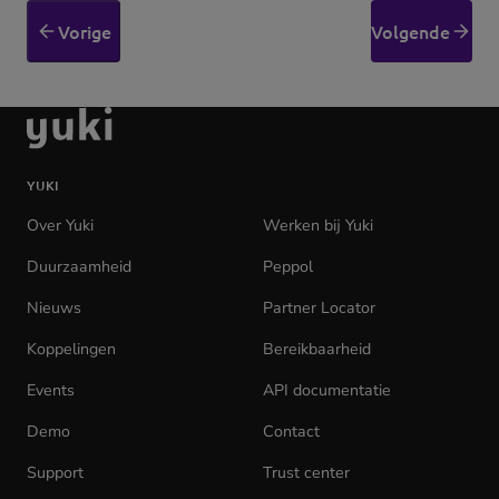
Vorige
Volgende
Ga
naar
de
YUKI
homepage
Over Yuki
Werken bij Yuki
(opens
in
Duurzaamheid
Peppol
new
tab)
Nieuws
Partner Locator
Koppelingen
Bereikbaarheid
Events
API documentatie
(opens
in
Demo
Contact
new
tab)
Support
Trust center