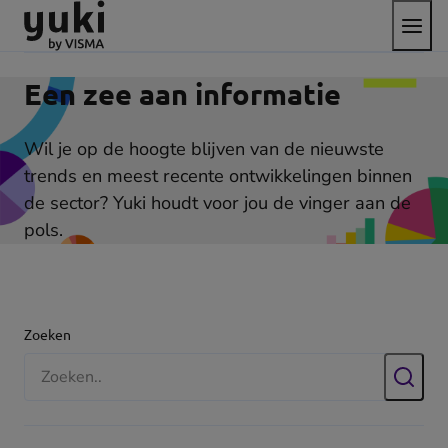
Open
Direct
Direct
Ga
het
naar
naar
naar
menu
de
de
de
content
footer
homepage
Een zee aan informatie
Wil je op de hoogte blijven van de nieuwste
trends en meest recente ontwikkelingen binnen
de sector? Yuki houdt voor jou de vinger aan de
pols.
Filters
Zoeken
Zoek