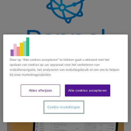
29 juni 2026
Door op “Alle cookies accepteren” te klikken gaat u akkoord met het
Het verborgen voordeel van Peppol
opslaan van cookies op uw apparaat voor het verbeteren van
websitenavigatie, het analyseren van websitegebruik en om ons te helpen
BLOG
bij onze marketingprojecten.
Lees meer
Alles afwijzen
Alle cookies accepteren
Cookie-instellingen