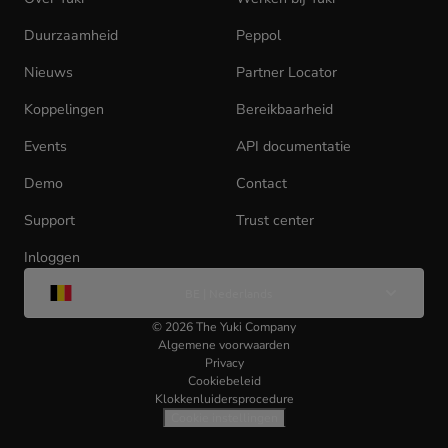
in
Duurzaamheid
Peppol
new
tab)
Nieuws
Partner Locator
Koppelingen
Bereikbaarheid
Events
API documentatie
(opens
in
Demo
Contact
new
tab)
Support
Trust center
Inloggen
(opens
Wijzig
in
BE | Nederlands
taal
new
tab)
©
2026
The Yuki Company
Algemene voorwaarden
Privacy
Cookiebeleid
Klokkenluidersprocedure
Cookie instellingen