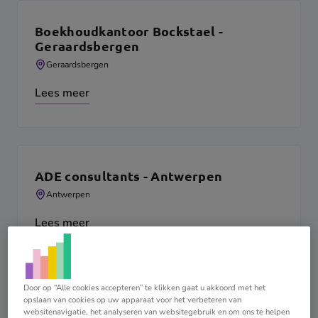
Boekhoudkantoor Bockstael -
Geraardsbergen
Geraardsbergen
Lees meer
ADE consultants - Antwerpen
Antwerpen
Lees meer
Door op “Alle cookies accepteren” te klikken gaat u akkoord met het
opslaan van cookies op uw apparaat voor het verbeteren van
Persona Accountants - Roeselare
websitenavigatie, het analyseren van websitegebruik en om ons te helpen