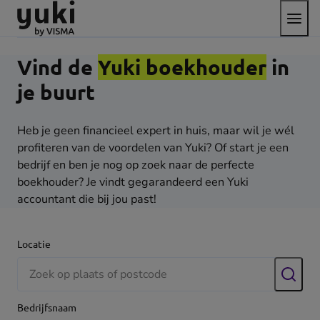
Open
Direct
Direct
Ga
het
naar
naar
naar
menu
de
de
de
content
footer
homepage
Vind de
Yuki boekhouder
in
je buurt
Heb je geen financieel expert in huis, maar wil je wél
profiteren van de voordelen van Yuki? Of start je een
bedrijf en ben je nog op zoek naar de perfecte
boekhouder? Je vindt gegarandeerd een Yuki
accountant die bij jou past!
Locatie
Zoek
Bedrijfsnaam