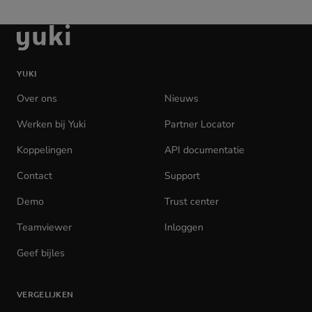
Ga
naar
de
YUKI
homepage
Over ons
Nieuws
Werken bij Yuki
(opens
Partner Locator
in
Koppelingen
API documentatie
(opens
new
in
tab)
Contact
Support
new
tab)
Demo
Trust center
Teamviewer
(opens
Inloggen
(opens
in
in
Geef bijles
new
new
tab)
tab)
VERGELIJKEN