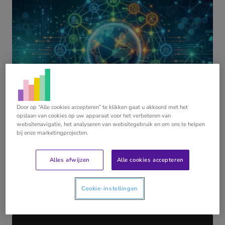
Door op “Alle cookies accepteren” te klikken gaat u akkoord met het
opslaan van cookies op uw apparaat voor het verbeteren van
25 juni 2026
websitenavigatie, het analyseren van websitegebruik en om ons te helpen
Waarom Peppol stagneert in het MKB (en
bij onze marketingprojecten.
hoe jij als accountant het verschil maakt)
INTERVIEW
ONDERZOEK
Alles afwijzen
Alle cookies accepteren
Lees meer
Cookie-instellingen