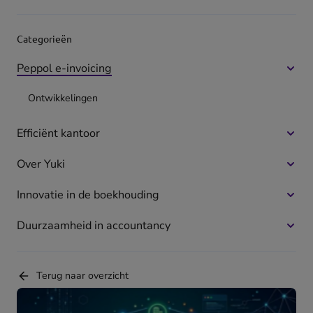
Categorieën
Peppol e-invoicing
Meer
optie
Ontwikkelingen
voor
Pepp
Efficiënt kantoor
Meer
e-
optie
invoi
Over Yuki
Meer
voor
optie
Effici
Innovatie in de boekhouding
Meer
voor
kanto
optie
Over
Duurzaamheid in accountancy
Meer
voor
Yuki
optie
Innov
voor
in
Terug naar overzicht
Duur
de
in
boek
acco