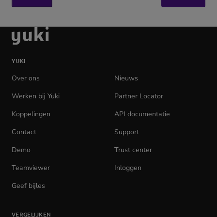
Ga
naar
de
YUKI
homepage
Over ons
Nieuws
Werken bij Yuki
(opens
Partner Locator
in
Koppelingen
API documentatie
(opens
new
in
tab)
Contact
Support
new
tab)
Demo
Trust center
Teamviewer
(opens
Inloggen
(opens
in
in
Geef bijles
new
new
tab)
tab)
VERGELIJKEN