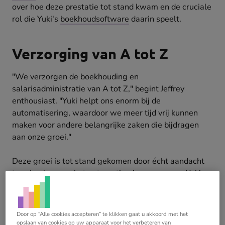
over hoe deze prestatie tot stand kwam en de cruciale
rol die Yuki's
boekhoudsoftware
daarin speelt.
Verzorging van A tot Z
"We verzorgen de boekhouding en
salarisadministratie van A tot Z," begint Jeffrey
enthousiast. "Yuki helpt ons enorm bij de
automatisering, waardoor we meer tijd vrij kunnen
maken voor andere belangrijke zaken die bijdragen
aan onze groei."
Deze groei is tot stand gekomen door écht aandacht
te schenken aan het automatiseringsproces en Yuki
goed te gebruiken.
Door op “Alle cookies accepteren” te klikken gaat u akkoord met het
opslaan van cookies op uw apparaat voor het verbeteren van