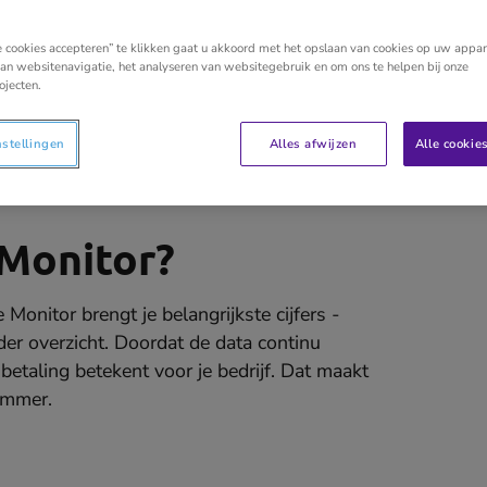
e cookies accepteren” te klikken gaat u akkoord met het opslaan van cookies op uw appar
an websitenavigatie, het analyseren van websitegebruik en om ons te helpen bij onze
ojecten.
nstellingen
Alles afwijzen
Alle cookie
 Monitor?
onitor brengt je belangrijkste cijfers -
der overzicht. Doordat de data continu
 betaling betekent voor je bedrijf. Dat maakt
limmer.