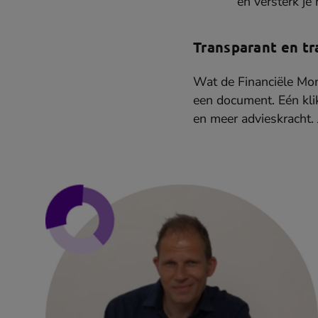
en versterk je r
Transparant en tr
Wat de Financiële Moni
een document. Eén klik,
en meer advieskracht.