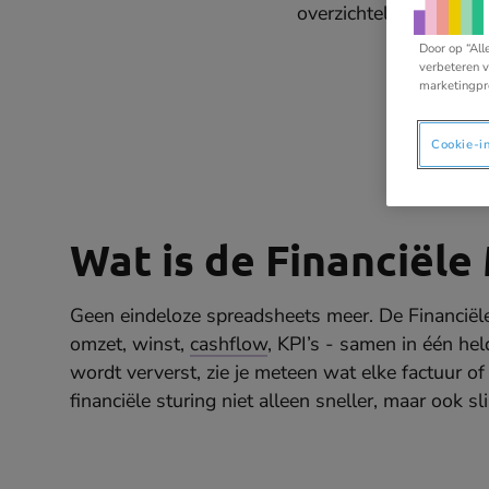
overzichtelijke plek.
Door op “All
verbeteren v
marketingpr
Cookie-i
Wat is de Financiële
Geen eindeloze spreadsheets meer. De Financiële M
omzet, winst,
cashflow
, KPI’s - samen in één hel
wordt ververst, zie je meteen wat elke factuur of
financiële sturing niet alleen sneller, maar ook s