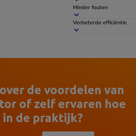
Minder fouten
Verbeterde efficiëntie
 over de voordelen van
tor of zelf ervaren hoe
in de praktijk?