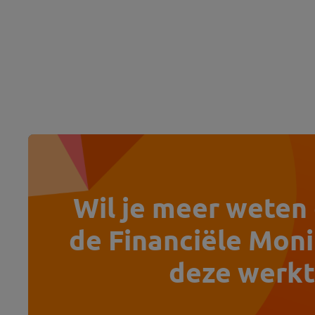
Wil je meer weten
de Financiële Moni
deze werkt 