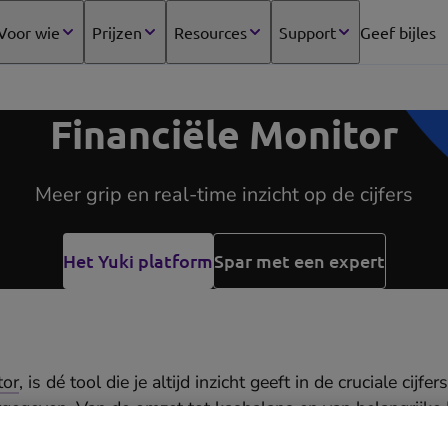
Voor wie
Prijzen
Resources
Support
Geef bijles
(opens
in
new
tab)
Financiële Monitor
Meer grip en real-time inzicht op de cijfers
Het Yuki platform
Spar met een expert
tor
, is dé tool die je altijd inzicht geeft in de cruciale cijfe
gegeven. Van de omzet tot kasbalans en van belangrijke K
liteit; deze feature biedt jou de grip die je nodig hebt, en