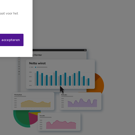
aat voor het
s accepteren