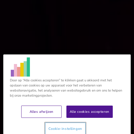
Door op “Alle cookies accepteren” te klikken gaat u akkoord met het
opslaan van cookies op uw apparaat voor het verbeteren van
websitenavigatie, het analyseren van websitegebruik en om ons te helpen
bij onze marketingprojecten.
Alles afwijzen
Alle cookies accepteren
Cookie-instellingen