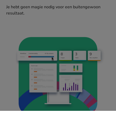
Je hebt geen magie nodig voor een buitengewoon
resultaat.