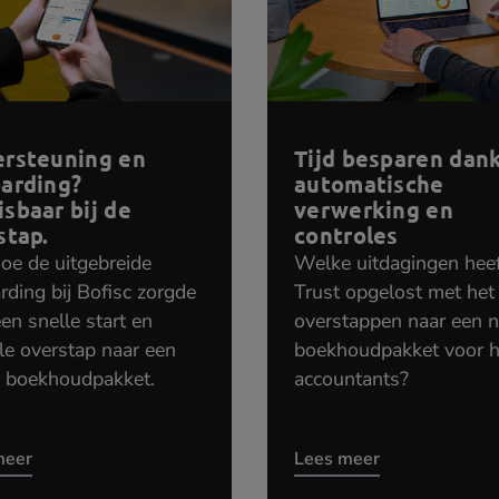
rsteuning en
Tijd besparen dank
arding?
automatische
sbaar bij de
verwerking en
stap.
controles
oe de uitgebreide
Welke uitdagingen hee
ding bij Bofisc zorgde
Trust opgelost met het
en snelle start en
overstappen naar een 
le overstap naar een
boekhoudpakket voor 
 boekhoudpakket.
accountants?
meer
Lees meer