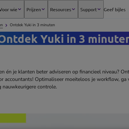
Voor wie
Prijzen
Resources
Support
Geef bijles
(opens
in
en
Ontdek Yuki in 3 minuten
new
tab)
Ontdek Yuki in 3 minute
ken én je klanten beter adviseren op financieel niveau? O
 accountants! Optimaliseer moeiteloos je workflow, ga 
 nauwkeurigere controle.