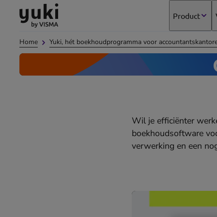
Direct
Direct
Ga
Product
naar
naar
naar
de
de
de
Home
Yuki, hét boekhoudprogramma voor accountantskantor
content
footer
homepage
Wil je efficiënter wer
boekhoudsoftware voor
verwerking en een nog