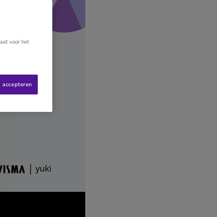
aat voor het
s accepteren