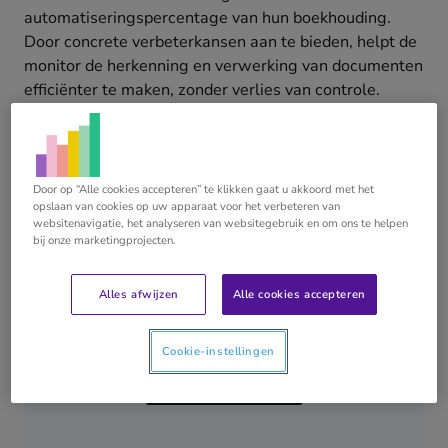
automatiseringspercentage van hun boekhouding.
Door concrete verbeterkansen aan te bieden, helpt de
monitor de herkenning en verwerking van documenten
efficiënter te maken, zonder verlies van controle.
Ontdek zelf de
Automatiseringsmonitor
Door op “Alle cookies accepteren” te klikken gaat u akkoord met het
opslaan van cookies op uw apparaat voor het verbeteren van
websitenavigatie, het analyseren van websitegebruik en om ons te helpen
bij onze marketingprojecten.
Om deze inhoud te kunnen bekijken, moet je de
Alles afwijzen
Alle cookies accepteren
analytische en functionele cookies van deze derde
partij accepteren.
Cookie-instellingen
Cookie instellingen