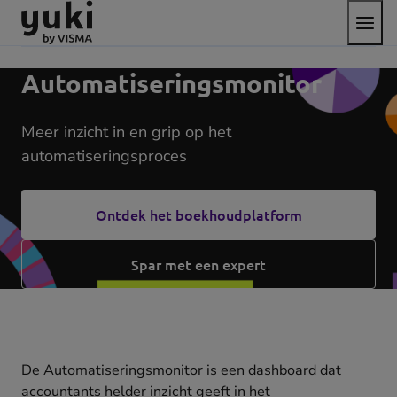
Open
Direct
Direct
Ga
het
naar
naar
naar
menu
de
de
de
content
footer
homepage
Automatiseringsmonitor
Meer inzicht in en grip op het
automatiseringsproces
Ontdek het boekhoudplatform
Spar met een expert
De Automatiseringsmonitor is een dashboard dat
accountants helder inzicht geeft in het