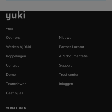
Ga
naar
de
YUKI
homepage
Over ons
Nieuws
Werken bij Yuki
(opens
Partner Locator
in
Koppelingen
API documentatie
(opens
new
in
tab)
Contact
Support
new
tab)
Demo
Trust center
Teamviewer
(opens
Inloggen
(opens
in
in
Geef bijles
new
new
tab)
tab)
VERGELIJKEN