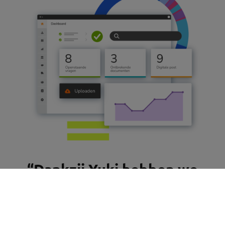
“Dankzij Yuki hebben we
altijd inzicht in onze
administratie. Het is erg
gebruiksvriendelijk en