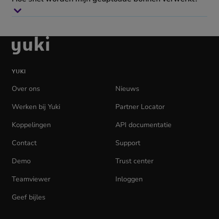
Ga
naar
de
YUKI
homepage
Over ons
Nieuws
Werken bij Yuki
(opens
Partner Locator
in
Koppelingen
API documentatie
(opens
new
in
tab)
Contact
Support
new
tab)
Demo
Trust center
Teamviewer
(opens
Inloggen
(opens
in
in
Geef bijles
new
new
tab)
tab)