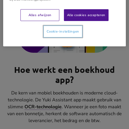
Alles afwijzen
Alle cookies accepteren
Cookie-instellingen
Hoe werkt een boekhoud
app?
De kern van mobiel boekhouden is moderne cloud-
technologie. De Yuki Assistant app maakt gebruik van
slimme
OCR-technologie
. Wanneer je een foto maakt
van een bonnetje, herkent de software automatisch de
leverancier, het bedrag en de btw.