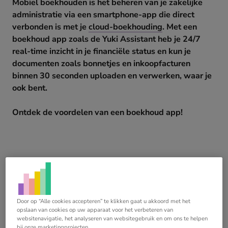
Mobiel boekhouden is het beheren van je zakelijke
administratie via een smartphone-app die direct
verbonden is met je
cloud-boekhouding
. Met een
boekhoud app zoals de Yuki Assistant heb je 24/7
real-time inzicht in je financiële status en kun je
documenten zoals bonnetjes en inkoopfacturen
binnen 30 seconden uploaden en verwerken, waar je
ook bent.
Ontdek de voordelen van een boekhoud app!
Door op “Alle cookies accepteren” te klikken gaat u akkoord met het
opslaan van cookies op uw apparaat voor het verbeteren van
websitenavigatie, het analyseren van websitegebruik en om ons te helpen
bij onze marketingprojecten.