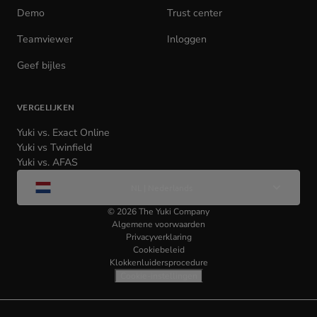
tab)
Demo
Trust center
Teamviewer
(opens
Inloggen
(opens
in
in
Geef bijles
new
new
tab)
tab)
VERGELIJKEN
Yuki vs. Exact Online
Yuki vs Twinfield
Yuki vs. AFAS
Wijzig
NL | Nederlands
taal
©
2026
The Yuki Company
Algemene voorwaarden
Privacyverklaring
Cookiebeleid
Klokkenluidersprocedure
Cookie-instellingen