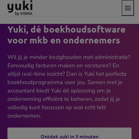
Open
Direct
Direct
Ga
het
naar
naar
naar
menu
de
de
de
content
footer
homepage
Yuki, dé boekhoudsoftware
voor mkb en ondernemers
Wil jij je minder bezighouden met administratie?
Eenvoudig facturen maken en versturen? En
altijd real-time inzicht? Dan is Yuki het perfecte
boekhoudprogramma voor jou. Samen met je
accountant biedt Yuki dé oplossing om je
onderneming efficiënt te beheren, zodat jij je
volledig kunt focussen op wat echt telt:
ondernemen.
Ontdek yuki in 3 minuten