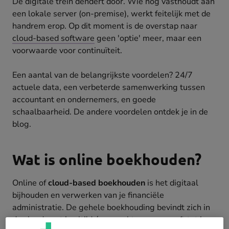
De digitale trein dendert door. Wie nog vasthoudt aan
een lokale server (on-premise), werkt feitelijk met de
handrem erop. Op dit moment is de overstap naar
cloud-based software
geen 'optie' meer, maar een
voorwaarde voor continuïteit.
Een aantal van de belangrijkste voordelen? 24/7
actuele data, een verbeterde samenwerking tussen
accountant en ondernemers, en goede
schaalbaarheid. De andere voordelen ontdek je in de
blog.
Wat is online boekhouden?
Online of
cloud-based boekhouden
is het digitaal
bijhouden en verwerken van je financiële
administratie. De gehele boekhouding bevindt zich in
de cloud, wat je altijd én overal toegang geeft tot je