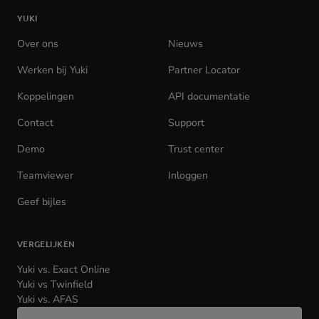
de
YUKI
homepage
Over ons
Nieuws
Werken bij Yuki
(opens
Partner Locator
in
Koppelingen
API documentatie
(opens
new
in
tab)
Contact
Support
new
tab)
Demo
Trust center
Teamviewer
(opens
Inloggen
(opens
in
in
Geef bijles
new
new
tab)
tab)
VERGELIJKEN
Yuki vs. Exact Online
Yuki vs Twinfield
Yuki vs. AFAS
Wijzig