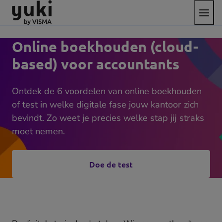
Open
Direct
Direct
Ga
het
naar
naar
naar
menu
de
de
de
content
footer
homepage
Online boekhouden (cloud-
based) voor accountants
Ontdek de 6 voordelen van online boekhouden
of test in welke digitale fase jouw kantoor zich
bevindt. Zo weet je precies welke stap jij straks
moet nemen.
Doe de test
(opens
in
new
tab)