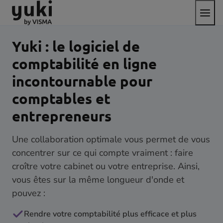
Bascul
Aller
Passer
aller
le
au
au
à
menu
contenu
pied
la
de
page
Yuki : le logiciel de
page
d'accueil
comptabilité en ligne
incontournable pour
comptables et
entrepreneurs
Une collaboration optimale vous permet de vous
concentrer sur ce qui compte vraiment : faire
croître votre cabinet ou votre entreprise. Ainsi,
vous êtes sur la même longueur d'onde et
pouvez :
Rendre votre comptabilité plus efficace et plus