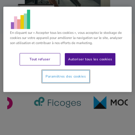
En cliquant sur « Accepter tous les cookies », vous acceptez le stockage de
cookies sur votre appareil pour améliorer la navigation sur le site, analyser
son utilisation et contribuer à nos efforts de marketing.
Plus de 136.524 bureaux comptables et entreprises
croient déjà en la puissance du programme de
Tout refuser
Autoriser tous les cookies
comptabilité en ligne de Yuki. Serez-vous le prochain ?
Paramètres des cookies