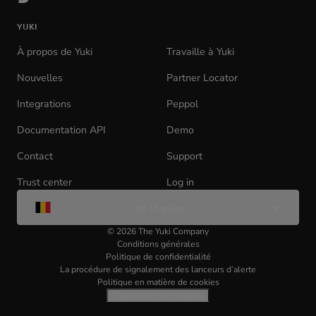
la
YUKI
page
d'accueil
À propos de Yuki
Travaille à Yuki
(opens
in
Nouvelles
Partner Locator
new
tab)
Integrations
Peppol
Documentation API
(opens
Demo
in
Contact
Support
new
tab)
Trust center
Log in
(opens
Change
in
BE | Français
de
new
langue
tab)
©
2026
The Yuki Company
Conditions générales
Politique de confidentialité
La procédure de signalement des lanceurs d’alerte
Politique en matière de cookies
Paramètres des cookies