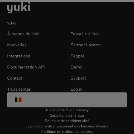
aller
à
la
YUKI
page
d'accueil
À propos de Yuki
Travaille à Yuki
(opens
in
Nouvelles
Partner Locator
new
tab)
Integrations
Peppol
Documentation API
(opens
Demo
in
Contact
Support
new
tab)
Trust center
Log in
(opens
Change
in
BE | Français
de
new
langue
tab)
©
2026
The Yuki Company
Conditions générales
Politique de confidentialité
La procédure de signalement des lanceurs d’alerte
Politique en matière de cookies