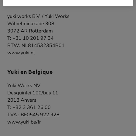
Yuki aux Pays-bas
yuki works B.V. / Yuki Works
Wilhelminakade 308
3072 AR Rotterdam
T: +31 10 201 97 34
BTW: NL814532354B01
www.yuki.nl
Yuki en Belgique
Yuki Works NV
Desguinlei 100/bus 11
2018 Anvers
T: +32 3 361 26 00
TVA : BE0545.922.928
www.yuki.be/fr