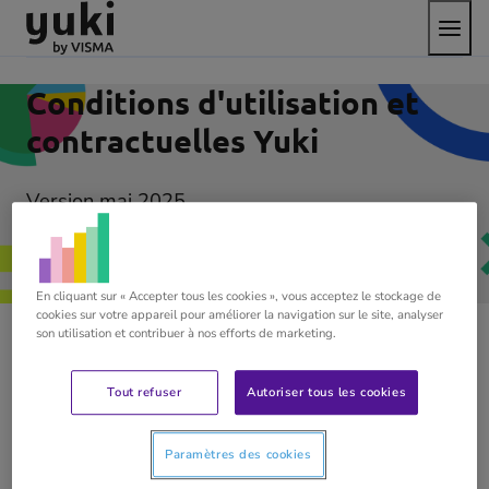
Bascul
Aller
Passer
aller
le
au
au
à
menu
contenu
pied
la
de
page
Conditions d'utilisation et
page
d'accueil
contractuelles Yuki
Version mai 2025
Voir
(opens
En cliquant sur « Accepter tous les cookies », vous acceptez le stockage de
in
cookies sur votre appareil pour améliorer la navigation sur le site, analyser
son utilisation et contribuer à nos efforts de marketing.
new
tab)
Tout refuser
Autoriser tous les cookies
D’application et applicable pour toutes les entités
Yuki:
Paramètres des cookies