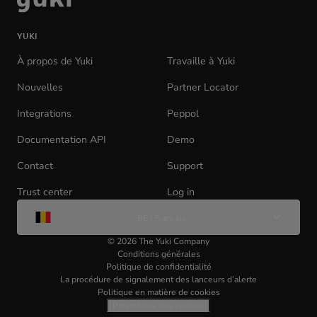
à
la
YUKI
page
d'accueil
À propos de Yuki
Travaille à Yuki
(opens
in
Nouvelles
Partner Locator
new
tab)
Integrations
Peppol
Documentation API
(opens
Demo
in
Contact
Support
new
tab)
Trust center
Log in
(opens
Change
in
BE | Français
de
new
langue
tab)
©
2026
The Yuki Company
Conditions générales
Politique de confidentialité
La procédure de signalement des lanceurs d’alerte
Politique en matière de cookies
Paramètres des cookies