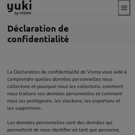
Bascul
Aller
Passer
aller
le
au
au
à
menu
contenu
pied
la
de
page
Déclaration de
page
d'accueil
confidentialité
La Déclaration de confidentialité de Visma vous aide à
comprendre quelles données personnelles nous
collectons et pourquoi nous les collectons, comment
nous traitons vos données personnelles et comment
nous les protégeons, les stockons, les exportons et
les supprimons.
Les données personnelles sont des données qui
permettent de vous identifier en tant que personne,