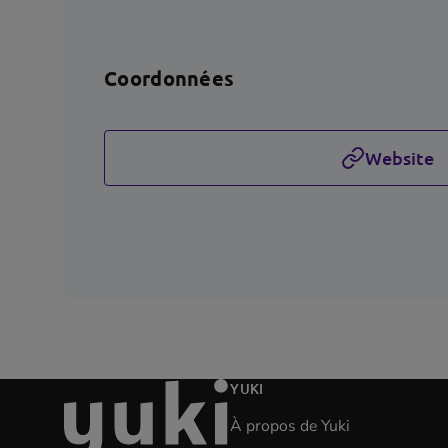
Coordonnées
Website
aller
YUKI
à
À propos de Yuki
la