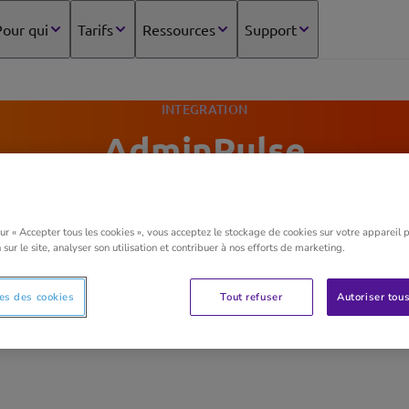
our qui
Tarifs
Ressources
Support
INTEGRATION
AdminPulse
sur « Accepter tous les cookies », vous acceptez le stockage de cookies sur votre appareil 
 sur le site, analyser son utilisation et contribuer à nos efforts de marketing.
ne cette connexion?
es des cookies
Tout refuser
Autoriser tous
ciel en ligne de gestion de cabinet comptable. La factura
.