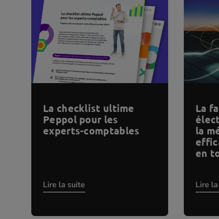
La checklist ultime
La f
Peppol pour les
élec
experts-comptables
la m
effi
en t
Lire la suite
Lire la