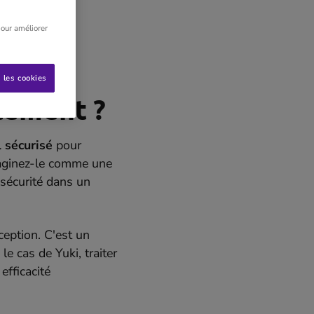
t et une bonne
pour améliorer
 les cookies
tement ?
l sécurisé
pour
aginez-le comme une
sécurité dans un
eption. C'est un
le cas de Yuki, traiter
efficacité