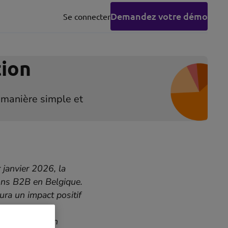
Demandez votre démo
Se connecter
(opens
in
new
tab)
tion
e manière simple et
 janvier 2026, la
ions B2B en Belgique.
ura un impact positif
 conseiller de
as, avec le bon