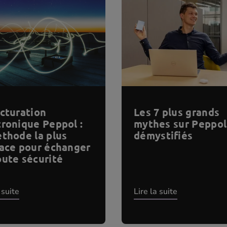
acturation
Les 7 plus grands
tronique Peppol :
mythes sur Peppol
éthode la plus
démystifiés
cace pour échanger
oute sécurité
 suite
Lire la suite