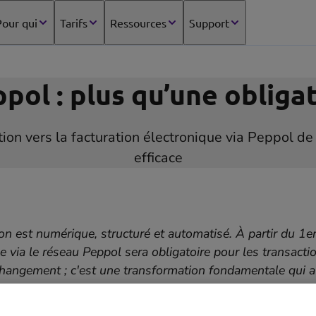
our qui
Tarifs
Ressources
Support
pol : plus qu’une obliga
ition vers la facturation électronique via Peppol d
efficace
ion est numérique, structuré et automatisé. À partir du 1er
ue via le réseau Peppol sera obligatoire pour les transact
changement ; c'est une transformation fondamentale qui a
re bureau et de vos clients. En tant qu’expert-comptable et
un rôle clé dans cette transition. Mais ne vous inquiétez p