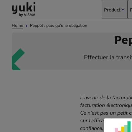
Aller
Passer
aller
Product
P
au
au
à
contenu
pied
la
Home
Peppol : plus qu’une obligation
de
page
page
d'accueil
Pep
Effectuer la trans
L'avenir de la facturat
facturation électroniq
Ce n'est pas un petit 
sur l'efficacité de vot
confiance, vous jouez 