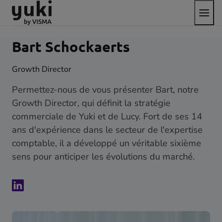
Bascul
Aller
Passer
aller
le
au
au
à
menu
contenu
pied
la
de
page
Bart Schockaerts
page
d'accueil
Growth Director
Permettez-nous de vous présenter Bart, notre
Growth Director, qui définit la stratégie
commerciale de Yuki et de Lucy. Fort de ses 14
ans d'expérience dans le secteur de l'expertise
comptable, il a développé un véritable sixième
sens pour anticiper les évolutions du marché.
Contactez
Bart
Schockaerts