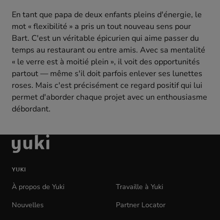
En tant que papa de deux enfants pleins d'énergie, le
mot « flexibilité » a pris un tout nouveau sens pour
Bart. C'est un véritable épicurien qui aime passer du
temps au restaurant ou entre amis. Avec sa mentalité
« le verre est à moitié plein », il voit des opportunités
partout — même s'il doit parfois enlever ses lunettes
roses. Mais c'est précisément ce regard positif qui lui
permet d'aborder chaque projet avec un enthousiasme
débordant.
aller
à
la
YUKI
page
d'accueil
À propos de Yuki
Travaille à Yuki
(opens
in
Nouvelles
Partner Locator
new
tab)