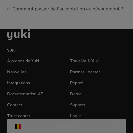
✅ Comment passer de l’acceptation au dévouement ?
aller
à
la
YUKI
page
d'accueil
À propos de Yuki
Travaille à Yuki
(opens
in
Nouvelles
Partner Locator
new
tab)
Integrations
Peppol
Documentation API
(opens
Demo
in
Contact
Support
new
tab)
Trust center
Log in
(opens
Change
in
BE | Français
de
new
langue