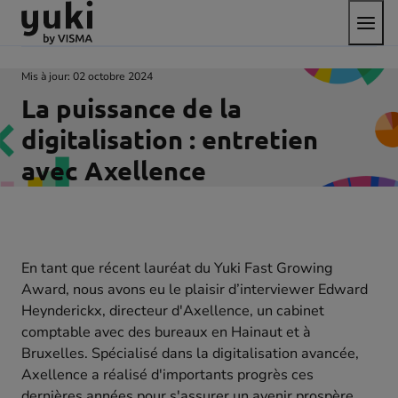
Bascul
Aller
Passer
aller
le
au
au
à
menu
contenu
pied
la
de
page
Mis à jour:
02 octobre 2024
page
d'accueil
La puissance de la
digitalisation : entretien
avec Axellence
En tant que récent lauréat du Yuki Fast Growing
Award, nous avons eu le plaisir d’interviewer Edward
Heynderickx, directeur d'Axellence, un cabinet
comptable avec des bureaux en Hainaut et à
Bruxelles. Spécialisé dans la digitalisation avancée,
Axellence a réalisé d'importants progrès ces
dernières années pour s'assurer un avenir prospère.