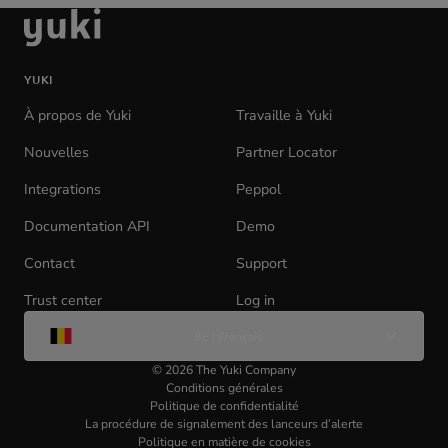
aller
à
la
YUKI
page
d'accueil
À propos de Yuki
Travaille à Yuki
(opens
in
Nouvelles
Partner Locator
new
tab)
Integrations
Peppol
Documentation API
(opens
Demo
in
Contact
Support
new
tab)
Trust center
Log in
(opens
Change
in
BE | Français
de
new
langue
tab)
©
2026
The Yuki Company
Conditions générales
Politique de confidentialité
La procédure de signalement des lanceurs d’alerte
Politique en matière de cookies