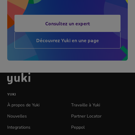
Consultez un expert
Découvrez Yuki en une page
(opens
in
new
tab)
aller
à
la
YUKI
page
d'accueil
À propos de Yuki
Travaille à Yuki
(opens
in
Nouvelles
Partner Locator
new
tab)
Integrations
Peppol