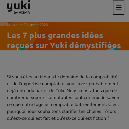
Bascul
Aller
Passer
aller
le
au
au
à
menu
contenu
pied
la
de
page
Mis à jour:
20 janvier 2026
page
d'accueil
Les 7 plus grandes idées
reçues sur Yuki démystifiées
Si vous êtes actif dans le domaine de la comptabilité
et de l'expertise comptable, vous avez probablement
déjà entendu parler de Yuki. Nous constatons que de
nombreux experts-comptables sont curieux de savoir
ce que notre logiciel comptable fait réellement. C'est
pourquoi nous souhaitons clarifier les choses ! Alors,
qu'est-ce qui est fait et qu'est-ce qui est fiction ?