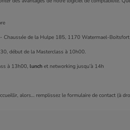
ofiter des avantages de notre logiciel de comptabilité. Q
bre
- Chaussée de la Hulpe 185, 1170 Watermael-Boitsfor
h30, début de la Masterclass à 10h00.
lass à 13h00,
lunch
et networking jusqu’à 14h
ueillir, alors… remplissez le formulaire de contact (à dro