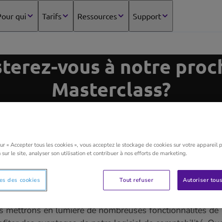
our qui
Tarifs
Ressources
Support
sterez-vous à notre proc
Masterclass?
 impatients de vous voir le 14 décembre pour ce
sur « Accepter tous les cookies », vous acceptez le stockage de cookies sur votre appareil 
 sur le site, analyser son utilisation et contribuer à nos efforts de marketing.
 par notre
Masterclass
? Tout à fait!
es des cookies
Tout refuser
Autoriser tous
inée, nous
plongerons
ensemble dans notre logiciel. Sous
us mettrons en lumière de nombreuses fonctionnalités de