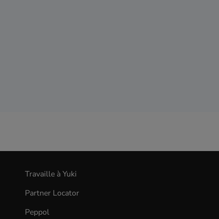
Travaille à Yuki
(opens
in
Partner Locator
new
tab)
Peppol