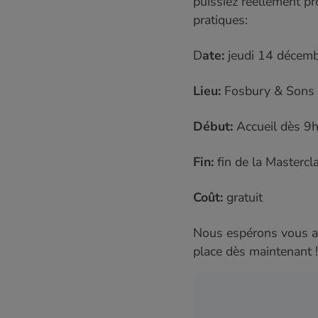
puissiez réellement pr
pratiques:
D
ate:
jeudi 14 décem
Lieu:
Fosbury & Sons 
Début:
Accueil dès 9
Fin:
fin de la Masterc
Coût:
gratuit
Nous espérons vous acc
place dès maintenant !