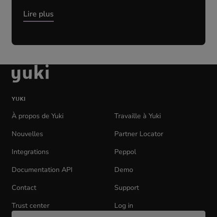
Lire plus
aller
à
la
YUKI
page
d'accueil
À propos de Yuki
Travaille à Yuki
(opens
in
Nouvelles
Partner Locator
new
tab)
Integrations
Peppol
Documentation API
(opens
Demo
in
Contact
Support
new
tab)
Trust center
Log in
(opens
Change
in