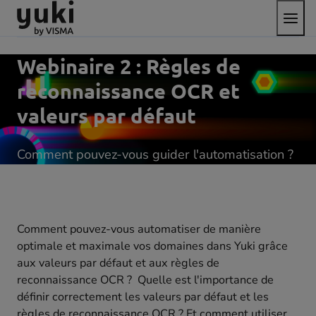
Bascul
Aller
Passer
aller
le
au
au
à
menu
contenu
pied
la
de
page
Webinaire 2 : Règles de
page
d'accueil
reconnaissance OCR et
valeurs par défaut
Comment pouvez-vous guider l'automatisation ?
Comment pouvez-vous automatiser de manière
optimale et maximale vos domaines dans Yuki grâce
aux valeurs par défaut et aux règles de
reconnaissance OCR ? Quelle est l'importance de
définir correctement les valeurs par défaut et les
règles de reconnaissance OCR ? Et comment utiliser