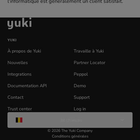
l'informatique est généralement un client satisfait.
aller
à
la
YUKI
page
d'accueil
À propos de Yuki
Travaille à Yuki
(opens
in
Nouvelles
Partner Locator
new
tab)
Integrations
Peppol
Documentation API
(opens
Demo
in
Contact
Support
new
tab)
Trust center
Log in
(opens
Change
in
BE | Français
de
new
langue
tab)
©
2026
The Yuki Company
Conditions générales