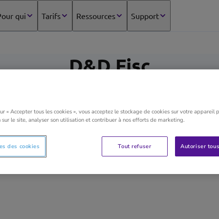
our qui
Tarifs
Ressources
Support
D&D Fisc
sur « Accepter tous les cookies », vous acceptez le stockage de cookies sur votre appareil 
Nous vous assistons de A à Z dans la création de votr
 sur le site, analyser son utilisation et contribuer à nos efforts de marketing.
nouvelles entreprises, pour ensuite vous assister et
votre entreprise, et dans le cas échéant, vous assist
es des cookies
Tout refuser
Autoriser tous
votre société.