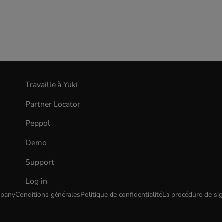
Travaille à Yuki
(opens
in
Partner Locator
new
tab)
Peppol
Demo
Support
Log in
(opens
in
mpany
Conditions générales
Politique de confidentialité
La procédure de sig
new
tab)