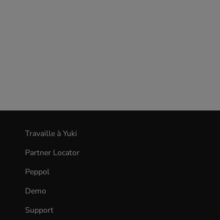
Travaille à Yuki
(opens
in
Partner Locator
new
tab)
Peppol
Demo
Support