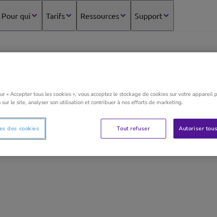
Pour qui
Tarifs
Ressources
Support
PKF – VMB Bruxelles
sur « Accepter tous les cookies », vous acceptez le stockage de cookies sur votre appareil 
 sur le site, analyser son utilisation et contribuer à nos efforts de marketing.
PKF - VMB Bruxelles
es des cookies
Tout refuser
Autoriser tous
Comptabilité / Fiscalité / Gestion (100% digital).