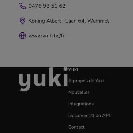
0476 98 51 62
Koning Albert I Laan 64, Wemmel
www.vmb.be/fr
aller
YUKI
à
À propos de Yuki
la
page
Nouvelles
d'accueil
Integrations
Documentation API
(opens
in
Contact
new