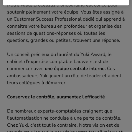
Notre
vaste processus d'onboarding
est conçu pour
soutenir pleinement votre équipe. Vous êtes assigné à
un Customer Success Professional dédié qui apprend à
connaître votre bureau en profondeur et organise des
sessions de questions-réponses où toutes les
questions, grandes ou petites, trouvent une réponse.
Un conseil précieux du lauréat du Yuki Award, le
cabinet d'expertise comptable Lauwers, est de
commencer avec
une équipe centrale interne.
Ces
ambassadeurs Yuki jouent un rôle de leader et aident
leurs collègues à démarrer.
Conservez le contrôle, augmentez l'efficacité
De nombreux experts-comptables craignent que
l'automatisation ne conduise à une perte de contrôle.
Chez Yuki, c'est tout le contraire. Notre vision est de