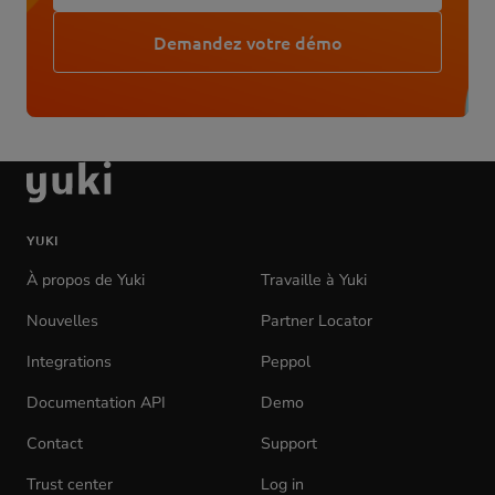
in
Demandez votre démo
new
tab)
aller
à
la
YUKI
page
d'accueil
À propos de Yuki
Travaille à Yuki
(opens
in
Nouvelles
Partner Locator
new
tab)
Integrations
Peppol
Documentation API
(opens
Demo
in
Contact
Support
new
tab)
Trust center
Log in
(opens