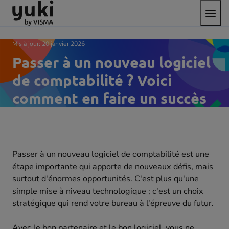
Bascul
Aller
Passer
aller
le
au
au
à
menu
contenu
pied
la
de
page
Mis à jour:
20 janvier 2026
page
d'accueil
Passer à un nouveau logiciel
de comptabilité ? Voici
comment en faire un succès
Passer à un nouveau logiciel de comptabilité est une
étape importante qui apporte de nouveaux défis, mais
surtout d'énormes opportunités. C'est plus qu'une
simple mise à niveau technologique ; c'est un choix
stratégique qui rend votre bureau à l'épreuve du futur.
Avec le bon partenaire et le bon logiciel, vous ne