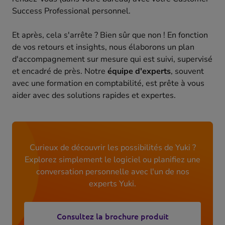
Success Professional personnel.
Et après, cela s'arrête ? Bien sûr que non ! En fonction
de vos retours et insights, nous élaborons un plan
d'accompagnement sur mesure qui est suivi, supervisé
et encadré de près. Notre
équipe d'experts
, souvent
avec une formation en comptabilité, est prête à vous
aider avec des solutions rapides et expertes.
Curieux de découvrir les possibilités de Yuki ?
Explorez simplement le logiciel ou planifiez une
conversation personnelle avec l'un de nos
experts Yuki.
Consultez la brochure produit
(opens