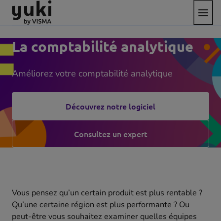
Bascul
Aller
Passer
aller
le
au
au
à
menu
contenu
pied
la
de
page
La comptabilité analytique
page
d'accueil
Améliorez votre comptabilité analytique
Découvrez notre logiciel
Consultez un expert
Vous pensez qu’un certain produit est plus rentable ?
Qu’une certaine région est plus performante ? Ou
peut-être vous souhaitez examiner quelles équipes