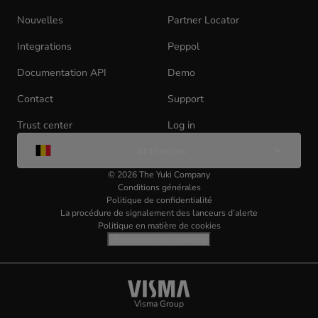
in
Nouvelles
Partner Locator
new
tab)
Integrations
Peppol
Documentation API
(opens
Demo
in
Contact
Support
new
tab)
Trust center
Log in
(opens
Change
in
BE | Français
de
new
langue
tab)
©
2026
The Yuki Company
Conditions générales
Politique de confidentialité
La procédure de signalement des lanceurs d’alerte
Politique en matière de cookies
Paramètres des cookies
Visma
(opens
Visma Group
(opens
in
in