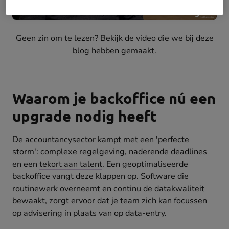
Geen zin om te lezen? Bekijk de video die we bij deze
blog hebben gemaakt.
Waarom je backoffice nú een
upgrade nodig heeft
De accountancysector kampt met een 'perfecte
storm': complexe regelgeving, naderende deadlines
en een
tekort aan talent
. Een geoptimaliseerde
backoffice vangt deze klappen op. Software die
routinewerk overneemt en continu de datakwaliteit
bewaakt, zorgt ervoor dat je team zich kan focussen
op advisering in plaats van op data-entry.