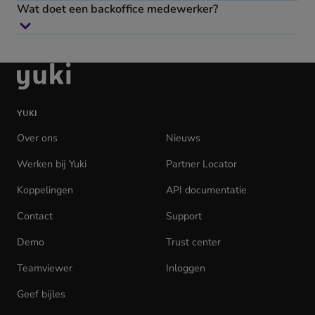
Wat doet een backoffice medewerker?
Ga
naar
de
YUKI
homepage
Over ons
Nieuws
Werken bij Yuki
(opens
Partner Locator
in
Koppelingen
API documentatie
(opens
new
in
tab)
Contact
Support
new
tab)
Demo
Trust center
Teamviewer
(opens
Inloggen
(opens
in
in
Geef bijles
new
new
tab)
tab)