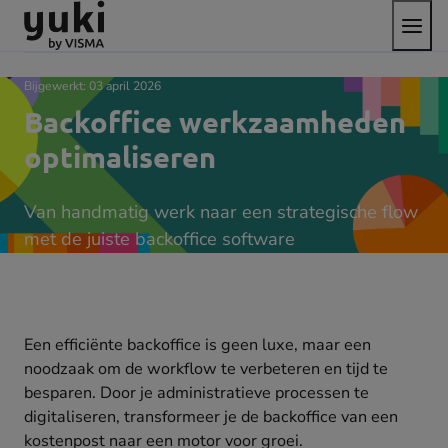
Open
Direct
Direct
Ga
het
naar
naar
naar
menu
de
de
de
content
footer
homepage
Bijgewerkt:
03 april 2026
Backoffice werkzaamheden
optimaliseren
Van handmatig werk naar een strategische flow
met de juiste backoffice software
Een efficiënte backoffice is geen luxe, maar een
noodzaak om de workflow te verbeteren en tijd te
besparen. Door je administratieve processen te
digitaliseren, transformeer je de backoffice van een
kostenpost naar een motor voor groei.