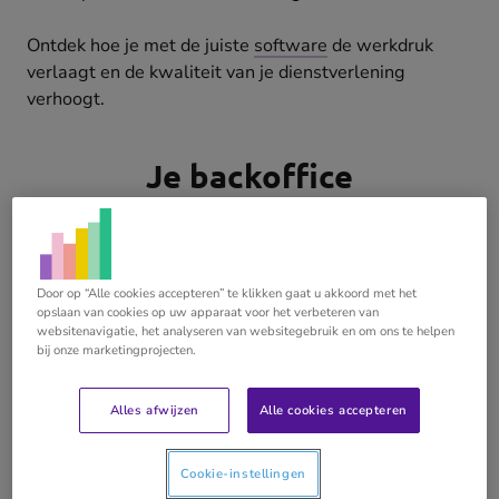
Ontdek hoe je met de juiste
software
de werkdruk
verlaagt en de kwaliteit van je dienstverlening
verhoogt.
Je backoffice
werkzaamheden
optimaliseren (video)
Door op “Alle cookies accepteren” te klikken gaat u akkoord met het
opslaan van cookies op uw apparaat voor het verbeteren van
websitenavigatie, het analyseren van websitegebruik en om ons te helpen
bij onze marketingprojecten.
Alles afwijzen
Alle cookies accepteren
Play
Cookie-instellingen