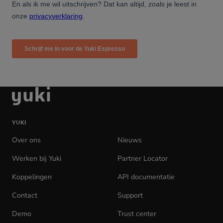
Ga
naar
de
YUKI
homepage
Over ons
Nieuws
Werken bij Yuki
(opens
Partner Locator
in
Koppelingen
API documentatie
(opens
new
in
tab)
Contact
Support
new
tab)
Demo
Trust center