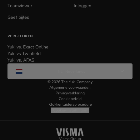
Teamviewer
(opens
Inloggen
(opens
in
in
Geef bijles
new
new
tab)
tab)
VERGELIJKEN
Yuki vs. Exact Online
Yuki vs Twinfield
Yuki vs. AFAS
Wijzig
NL | Nederlands
taal
©
2026
The Yuki Company
Algemene voorwaarden
Privacyverklaring
Cookiebeleid
Klokkenluidersprocedure
Cookie-instellingen
Visma
(opens
Visma Group
(opens