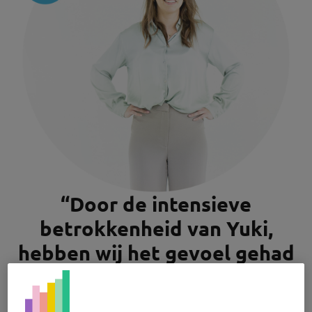
“Door de intensieve
betrokkenheid van Yuki,
hebben wij het gevoel gehad
dat we echt gezamenlijk
werkten aan een goede