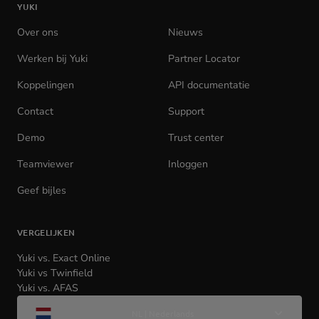
YUKI
homepage
Over ons
Nieuws
Werken bij Yuki
(opens
Partner Locator
in
Koppelingen
API documentatie
(opens
new
in
tab)
Contact
Support
new
tab)
Demo
Trust center
Teamviewer
(opens
Inloggen
(opens
in
in
Geef bijles
new
new
tab)
tab)
VERGELIJKEN
Yuki vs. Exact Online
Yuki vs Twinfield
Yuki vs. AFAS
Wijzig
NL | Nederlands
taal