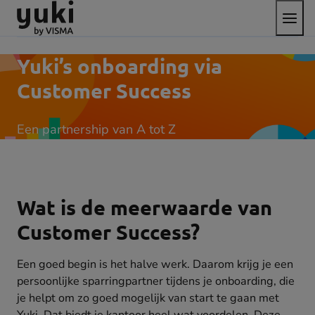
Open
Direct
Direct
Ga
het
naar
naar
naar
menu
de
de
de
content
footer
homepage
Yuki’s onboarding via
Customer Success
Een partnership van A tot Z
Wat is de meerwaarde van
Customer Success?
Een goed begin is het halve werk. Daarom krijg je een
persoonlijke sparringpartner tijdens je onboarding, die
je helpt om zo goed mogelijk van start te gaan met