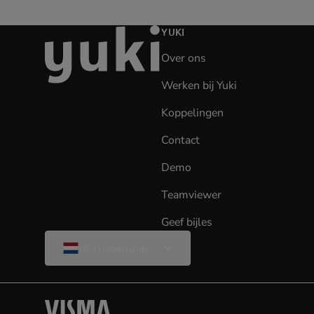
Ga
YUKI
naar
Over ons
de
homepage
Werken bij Yuki
(opens
in
Koppelingen
new
tab)
Contact
Demo
Teamviewer
(opens
in
Geef bijles
new
Wijzig
tab)
NL | Nederlands
taal
Visma