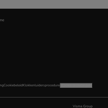
ine
ing
Cookiebeleid
Klokkenluidersprocedure
Cookie-instellingen
Visma Group
(opens