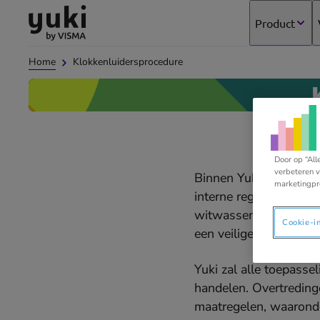
Direct
Direct
Ga
Product
naar
naar
naar
de
de
de
Home
Klokkenluiders­procedure
content
footer
homepage
Door op “All
verbeteren v
Binnen Yuki tolereren
marketingpr
interne regels, beleids
witwassen van geld of
Cookie-i
een veilige, gezonde e
Yuki zal alle toepasse
handelen. Overtreding
maatregelen, waaronder