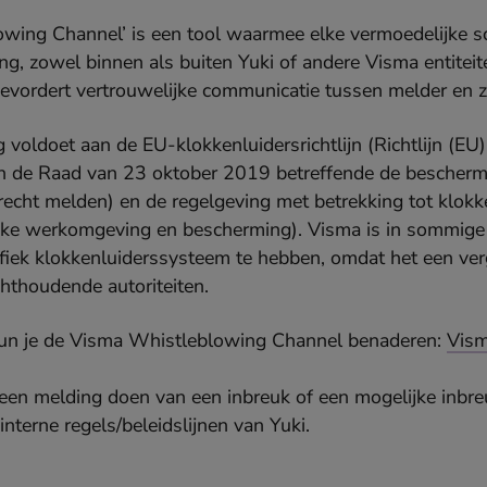
wing Channel’ is een tool waarmee elke vermoedelijke s
g, zowel binnen als buiten Yuki of andere Visma entitei
vordert vertrouwelijke communicatie tussen melder en 
voldoet aan de EU-klokkenluidersrichtlijn (Richtlijn (E
n de Raad van 23 oktober 2019 betreffende de bescherm
recht melden) en de regelgeving met betrekking tot klok
ake werkomgeving en bescherming). Visma is in sommige j
cifiek klokkenluiderssysteem te hebben, omdat het een ve
ichthoudende autoriteiten.
 kun je de Visma Whistleblowing Channel benaderen:
Vism
 een melding doen van een inbreuk of een mogelijke inbre
terne regels/beleidslijnen van Yuki.