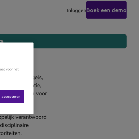
Boek een demo
Inloggen
(opens
in
new
tab)
e
aat voor het
ettelijke regels,
inatie, corruptie,
n om te zorgen voor
s accepteren
sche eenheden.
ppelijk verantwoord
isciplinaire
riteiten.