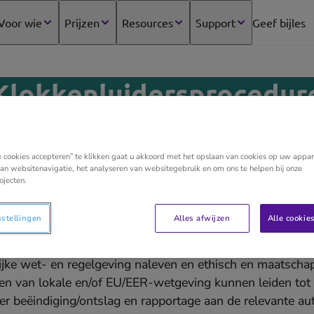
Voor wie
Prijzen
Resources
Support
Geef bijles
(opens
in
new
tab)
Klokkenluiders­procedur
e cookies accepteren” te klikken gaat u akkoord met het opslaan van cookies op uw appar
an websitenavigatie, het analyseren van websitegebruik en om ons te helpen bij onze
 we geen enkele vorm van wangedrag of schendingen van w
ojecten.
lijnen of ethische normen, zoals pesten, intimidatie, discrim
 enige andere financiële fraude. Wij zullen ons inspanne
nstellingen
Alles afwijzen
Alle cookie
n legale omgeving in al onze bedrijfsactiviteiten en juridi
lijke wet- en regelgeving naleven en ethisch en maatscha
en van lokale en/of EU/EER-wetgeving kunnen leiden tot d
 beëindiging/ontslag en rapportage aan de relevante auto