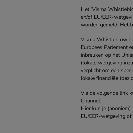
Het ‘Visma Whistleblo
en/of EU/EER-wetgevin
worden gemeld. Het be
Visma Whistleblowing 
Europees Parlement e
inbreuken op het Unie
(lokale wetgeving inz
verplicht om een ​​spe
lokale financiële toez
Via de volgende link
Channel
.
Hier kun je (anoniem)
EU/EER-wetgeving of in