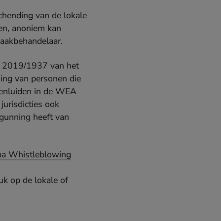
chending van de lokale
ten, anoniem kan
zaakbehandelaar.
U) 2019/1937 van het
ing van personen die
kenluiden in de WEA
urisdicties ook
rgunning heeft van
a Whistleblowing
uk op de lokale of