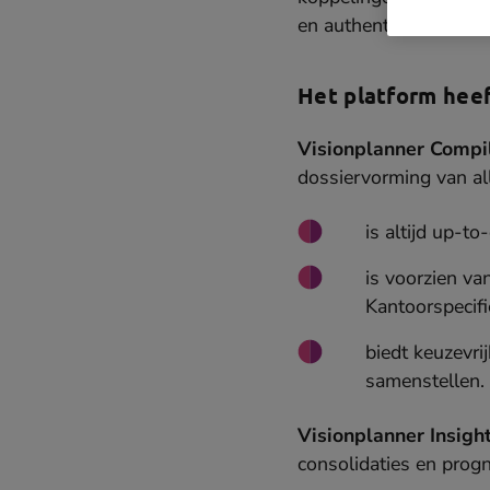
en authenticatietools.
Het platform heef
Visionplanner Compi
dossiervorming van all
is altijd up-t
is voorzien v
Kantoorspecifi
biedt keuzevrij
samenstellen.
Visionplanner Insigh
consolidaties en prog