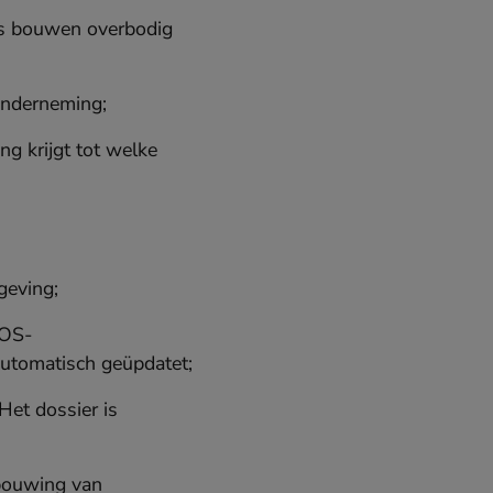
es bouwen overbodig
 onderneming;
ng krijgt tot welke
geving;
COS-
automatisch geüpdatet;
Het dossier is
rbouwing van