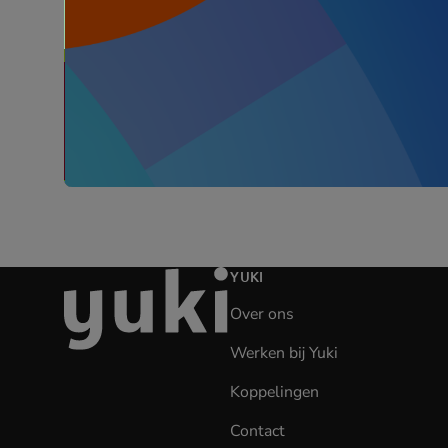
Ga
YUKI
naar
Over ons
de
homepage
Werken bij Yuki
(opens
in
Koppelingen
new
tab)
Contact