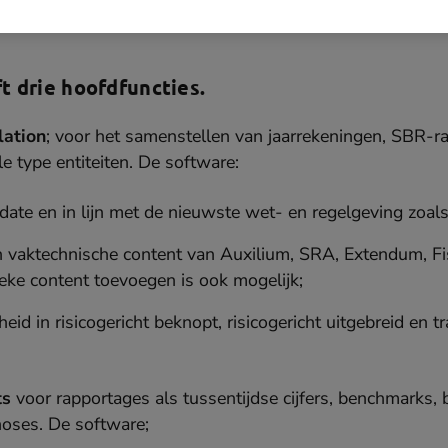
t drie hoofdfuncties.
lation
; voor het samenstellen van jaarrekeningen, SBR-r
e type entiteiten. De software:
o-date en in lijn met de nieuwste wet- en regelgeving z
an vaktechnische content van Auxilium, SRA, Extendum, F
eke content toevoegen is ook mogelijk;
heid in risicogericht beknopt, risicogericht uitgebreid en tr
ts
voor rapportages als tussentijdse cijfers, benchmarks, 
noses. De software;