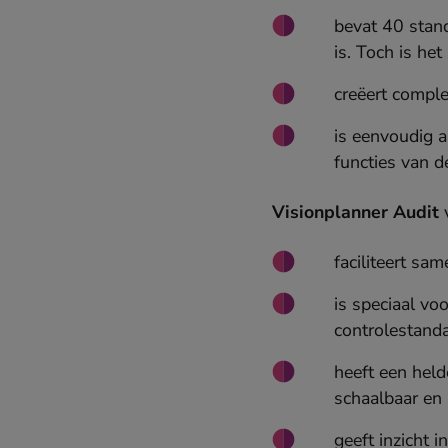
bevat 40 stan
is. Toch is he
creëert comple
is eenvoudig a
functies van d
Visionplanner Audit
v
faciliteert s
is speciaal v
controlestand
heeft een held
schaalbaar en 
geeft inzicht 