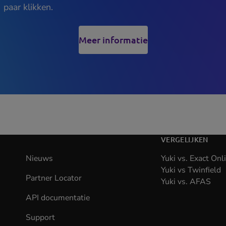
paar klikken.
Meer informatie
(opens
in
new
tab)
VERGELIJKEN
Nieuws
Yuki vs. Exact Onl
Yuki vs Twinfield
Partner Locator
Yuki vs. AFAS
API documentatie
(opens
in
Support
new