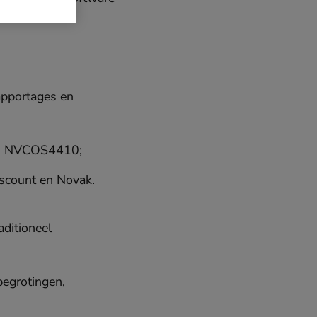
apportages en
oals NVCOS4410;
iscount en Novak.
aditioneel
begrotingen,