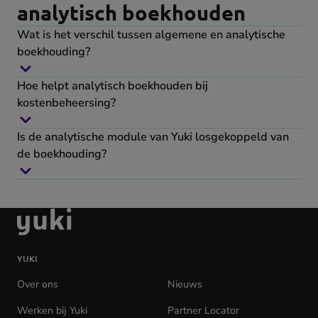
analytisch boekhouden
Wat is het verschil tussen algemene en analytische
boekhouding?
Hoe helpt analytisch boekhouden bij
kostenbeheersing?
Is de analytische module van Yuki losgekoppeld van
de boekhouding?
Ga
naar
de
YUKI
homepage
Over ons
Nieuws
Werken bij Yuki
(opens
Partner Locator