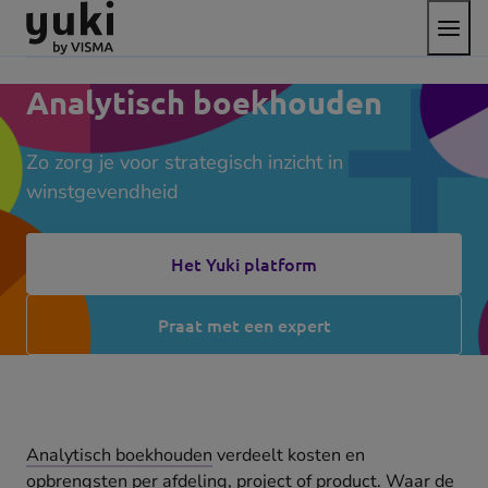
Open
Direct
Direct
Ga
het
naar
naar
naar
menu
de
de
de
content
footer
homepage
Analytisch boekhouden
Zo zorg je voor strategisch inzicht in
winstgevendheid
Het Yuki platform
Praat met een expert
Analytisch boekhouden
verdeelt kosten en
opbrengsten per afdeling, project of product. Waar de