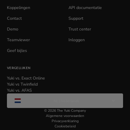
in
Koppelingen
API documentatie
(opens
new
in
tab)
Contact
Support
new
tab)
Demo
Trust center
Teamviewer
(opens
Inloggen
(opens
in
in
Geef bijles
new
new
tab)
tab)
VERGELIJKEN
Yuki vs. Exact Online
Yuki vs Twinfield
Yuki vs. AFAS
Wijzig
NL | Nederlands
taal
©
2026
The Yuki Company
Algemene voorwaarden
Privacyverklaring
Cookiebeleid