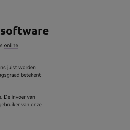
 software
ns
online
ens juist worden
ingsgraad betekent
e
. De invoer van
gebruiker van onze