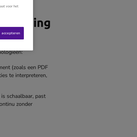
aat voor het
 Learning
s accepteren
nologieën:
ument (zoals een PDF
ies te interpreteren,
is schaalbaar, past
ontinu zonder