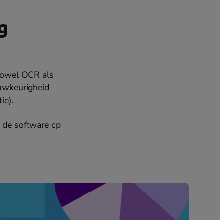
g
 zowel OCR als
auwkeurigheid
tie).
n de software op