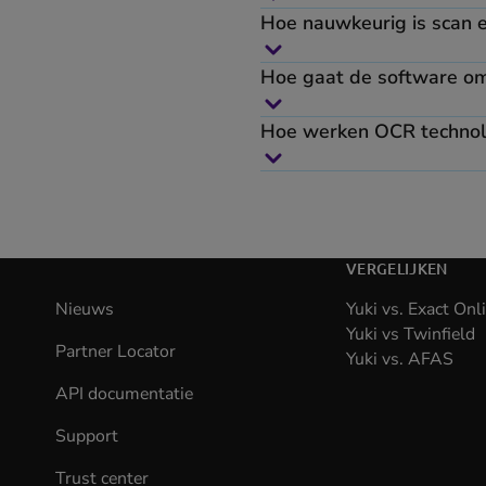
Hoe nauwkeurig is scan e
Hoe gaat de software om
Hoe werken OCR technolo
VERGELIJKEN
Nieuws
Yuki vs. Exact Onl
Yuki vs Twinfield
Partner Locator
Yuki vs. AFAS
API documentatie
(opens
in
Support
new
tab)
Trust center