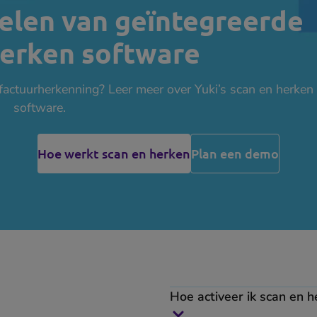
elen van geïntegreerde
herken software
actuurherkenning? Leer meer over Yuki’s scan en herken
software.
Hoe werkt scan en herken
Plan een demo
Hoe activeer ik scan en h