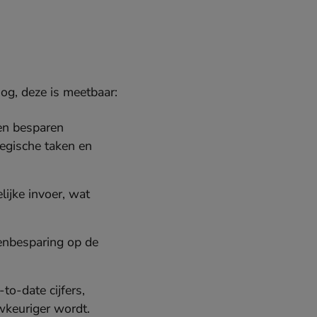
nog, deze is meetbaar:
ren besparen
tegische taken en
ijke invoer, wat
stenbesparing op de
to-date cijfers,
wkeuriger wordt.