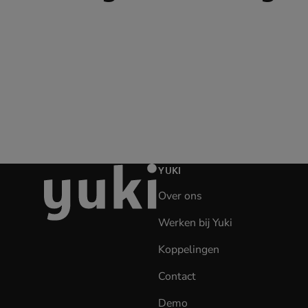
Ga
YUKI
naar
Over ons
de
homepage
Werken bij Yuki
(opens
in
Koppelingen
new
tab)
Contact
Demo