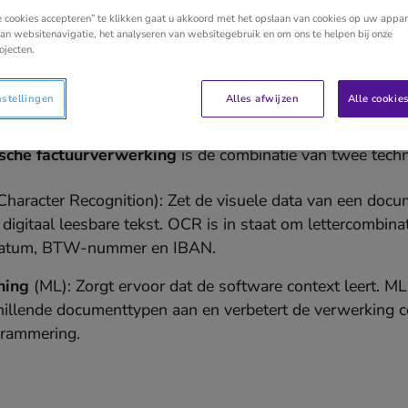
e cookies accepteren” te klikken gaat u akkoord met het opslaan van cookies op uw appar
an websitenavigatie, het analyseren van websitegebruik en om ons te helpen bij onze
ojecten.
 rol van OCR en Machine
rverwerking?
nstellingen
Alles afwijzen
Alle cookie
sche factuurverwerking
is de combinatie van twee tech
 Character Recognition): Zet de visuele data van een doc
digitaal leesbare tekst. OCR is in staat om lettercombinat
rdatum, BTW-nummer en IBAN.
ning
(ML): Zorgt ervoor dat de software context leert. ML 
hillende documenttypen aan en verbetert de verwerking c
grammering.