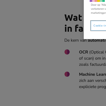
Door op “All
verbeteren v
marketingpr
Wat is de
in factuu
Cookie-i
De kern van
automati
OCR
(Optical
of scan) om in 
zoals factuu
Machine Lear
zich aan versc
expliciete pro