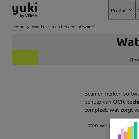
Direct
Direct
Ga
Product
naar
naar
naar
de
de
de
Home
Wat is scan en herken software?
content
footer
homepage
Wat
Bes
Scan en herken softw
behulp van
OCR-tech
compleet, wat zorgt vo
Laten we duiken in de