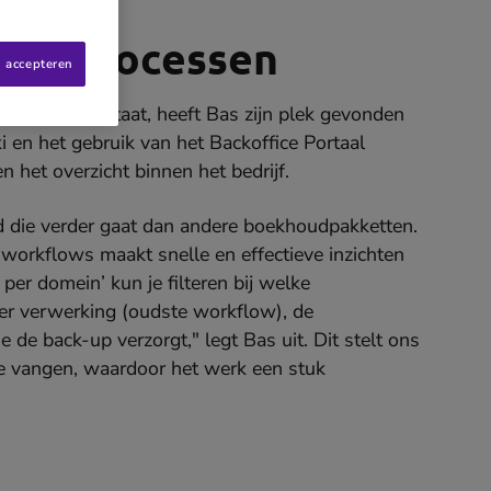
ieve processen
s accepteren
et vaandel staat, heeft Bas zijn plek gevonden
en het gebruik van het Backoffice Portaal
n het overzicht binnen het bedrijf.
id die verder gaat dan andere boekhoudpakketten.
 workflows maakt snelle en effectieve inzichten
per domein’ kun je filteren bij welke
ter verwerking (oudste workflow), de
de back-up verzorgt," legt Bas uit. Dit stelt ons
te vangen, waardoor het werk een stuk