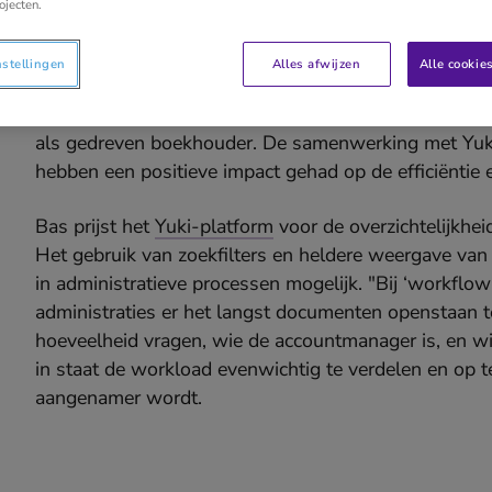
ojecten.
Inzicht in administrat
nstellingen
Alles afwijzen
Alle cookie
Bij BamBoek, waar passie voor boekhouden hoog in h
als gedreven boekhouder. De samenwerking met Yuki 
hebben een positieve impact gehad op de efficiëntie e
Bas prijst het
Yuki-platform
voor de overzichtelijkhe
Het gebruik van zoekfilters en heldere weergave van
in administratieve processen mogelijk. "Bij ‘workflow 
administraties er het langst documenten openstaan 
hoeveelheid vragen, wie de accountmanager is, en wie 
in staat de workload evenwichtig te verdelen en op 
aangenamer wordt.