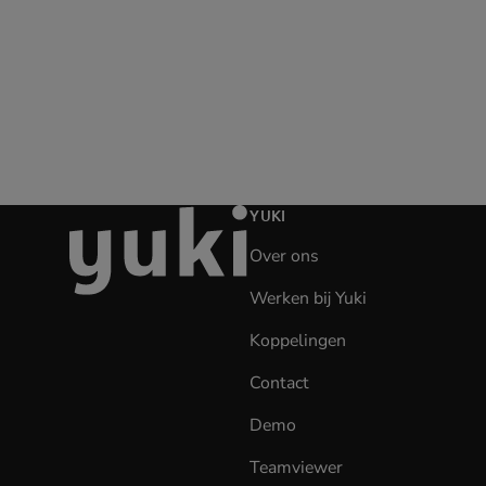
Ga
YUKI
naar
Over ons
de
homepage
Werken bij Yuki
(opens
in
Koppelingen
new
tab)
Contact
Demo
Teamviewer
(opens