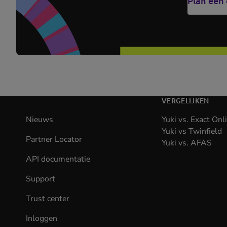
Plan een
VERGELIJKEN
Nieuws
Yuki vs. Exact Onl
Yuki vs Twinfield
Partner Locator
Yuki vs. AFAS
API documentatie
(opens
in
Support
new
tab)
Trust center
Inloggen
(opens