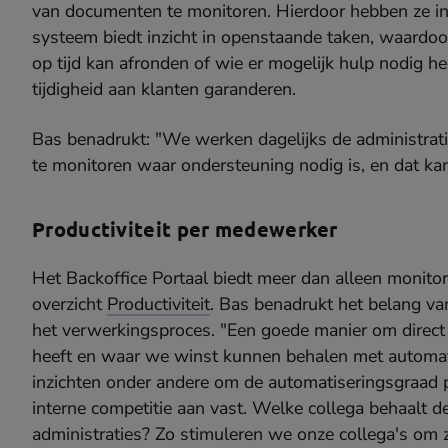
van documenten te monitoren. Hierdoor hebben ze in
systeem biedt inzicht in openstaande taken, waardoor 
op tijd kan afronden of wie er mogelijk hulp nodig hee
tijdigheid aan klanten garanderen.
Bas benadrukt: "We werken dagelijks de administratie
te monitoren waar ondersteuning nodig is, en dat kan
Productiviteit per medewerker
Het Backoffice Portaal biedt meer dan alleen monit
overzicht
Productiviteit
. Bas benadrukt het belang van 
het verwerkingsproces. "Een goede manier om direct 
heeft en waar we winst kunnen behalen met automati
inzichten onder andere om de automatiseringsgraad p
interne competitie aan vast. Welke collega behaalt d
administraties? Zo stimuleren we onze collega's om z