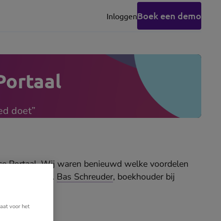
Boek een demo
Inloggen
(opens
in
new
tab)
Portaal
oed doet”
ice Portaal. Wij waren benieuwd welke voordelen
hen in gesprek.
Bas Schreuder
, boekhouder bij
aat voor het