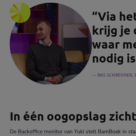
“Via he
krijg je
waar me
nodig is
BAS SCHREUDER
,
In één oogopslag zich
De
Backoffice monitor
van Yuki stelt BamBoek in sta