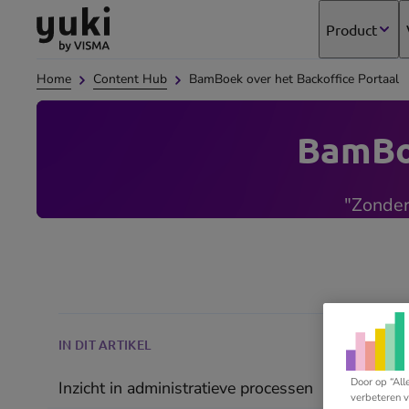
Direct
Direct
Ga
Product
naar
naar
naar
de
de
de
Home
Content Hub
BamBoek over het Backoffice Portaal
content
footer
homepage
BamBoe
"Zonder 
IN DIT ARTIKEL
Door op “All
Inzicht in administratieve processen
verbeteren v