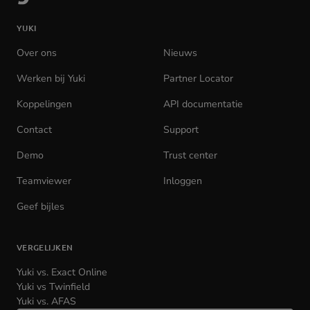
naar
de
YUKI
homepage
Over ons
Nieuws
Werken bij Yuki
(opens
Partner Locator
in
Koppelingen
API documentatie
(opens
new
in
tab)
Contact
Support
new
tab)
Demo
Trust center
Teamviewer
(opens
Inloggen
(opens
in
in
Geef bijles
new
new
tab)
tab)
VERGELIJKEN
Yuki vs. Exact Online
Yuki vs Twinfield
Yuki vs. AFAS