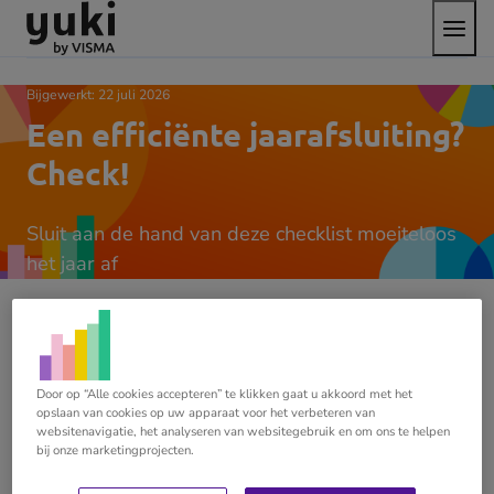
Open
Direct
Direct
Ga
het
naar
naar
naar
menu
de
de
de
content
footer
homepage
Bijgewerkt:
22 juli 2026
Een efficiënte jaarafsluiting?
Check!
Sluit aan de hand van deze checklist moeiteloos
het jaar af
Het begin van het nieuwe jaar voor accountants is
Door op “Alle cookies accepteren” te klikken gaat u akkoord met het
altijd druk, zeker met die
jaarafsluiting
. In die wirwar
opslaan van cookies op uw apparaat voor het verbeteren van
van activiteiten is het overzicht snel verloren.
websitenavigatie, het analyseren van websitegebruik en om ons te helpen
bij onze marketingprojecten.
Gelukkig hebben we een eenvoudige checklist voor je