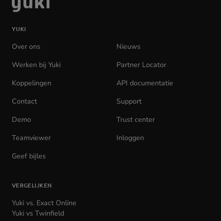
naar
de
YUKI
homepage
Over ons
Nieuws
Werken bij Yuki
(opens
Partner Locator
in
Koppelingen
API documentatie
(opens
new
in
tab)
Contact
Support
new
tab)
Demo
Trust center
Teamviewer
(opens
Inloggen
(opens
in
in
Geef bijles
new
new
tab)
tab)
VERGELIJKEN
Yuki vs. Exact Online
Yuki vs Twinfield