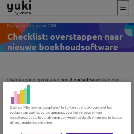
Open
Direct
Direct
Ga
het
naar
naar
naar
menu
de
de
de
content
footer
homepage
Bijgewerkt:
14 augustus 2025
Checklist: overstappen naar
nieuwe boekhoudsoftware
Overstappen op nieuwe
boekhoudsoftware
kan een
intensieve onderneming zijn. Maar als je de
implementatie stapsgewijs en efficiënt aanpakt, kan je
er het maximale profijt uithalen. Nieuwe
Door op “Alle cookies accepteren” te klikken gaat u akkoord met het
boekhoudsoftware biedt namelijk tal van nieuwe
opslaan van cookies op uw apparaat voor het verbeteren van
kansen: een verbeterde werkwijze, een winstgevender
websitenavigatie, het analyseren van websitegebruik en om ons te helpen
verdienmodel en concurrerende marktpositie.
bij onze marketingprojecten.