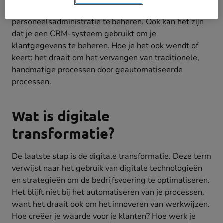
software om de facturering, boekhouding en
personeelsadministratie te beheren. Ook kan het zijn
dat je een CRM-systeem gebruikt om je
klantgegevens te beheren. Hoe je het ook wendt of
keert: het draait om het vervangen van traditionele,
handmatige processen door geautomatiseerde
processen.
Wat is digitale
transformatie?
De laatste stap is de digitale transformatie. Deze term
verwijst naar het gebruik van digitale technologieën
en strategieën om de bedrijfsvoering te optimaliseren.
Het blijft niet bij het automatiseren van je processen,
want het draait ook om het innoveren van werkwijzen.
Hoe creëer je waarde voor je klanten? Hoe werk je