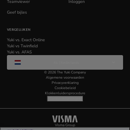
Teamviewer
(opens
Inloggen
(opens
in
in
Geef bijles
new
new
tab)
tab)
VERGELIJKEN
Yuki vs. Exact Online
Yuki vs Twinfield
Yuki vs. AFAS
Wijzig
NL | Nederlands
taal
©
2026
The Yuki Company
Algemene voorwaarden
Privacyverklaring
Cookiebeleid
Klokkenluidersprocedure
Cookie-instellingen
Visma
(opens
Visma Group
(opens