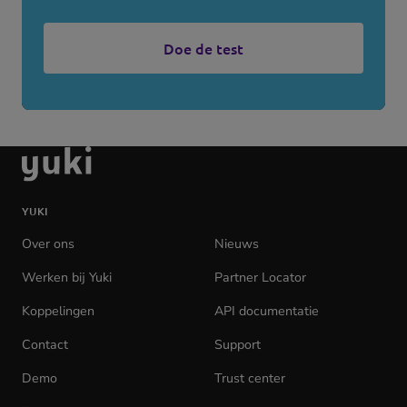
Doe de test
(opens
in
new
tab)
Ga
naar
de
YUKI
homepage
Over ons
Nieuws
Werken bij Yuki
(opens
Partner Locator
in
Koppelingen
API documentatie
(opens
new
in
tab)
Contact
Support
new
tab)
Demo
Trust center