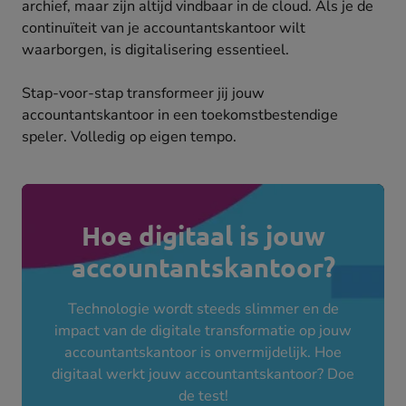
archief, maar zijn altijd vindbaar in de cloud. Als je de
continuïteit van je accountantskantoor wilt
waarborgen, is digitalisering essentieel.
Stap-voor-stap transformeer jij jouw
accountantskantoor in een toekomstbestendige
speler. Volledig op eigen tempo.
Hoe digitaal is jouw
accountantskantoor?
Technologie wordt steeds slimmer en de
impact van de digitale transformatie op jouw
accountantskantoor is onvermijdelijk. Hoe
digitaal werkt jouw accountantskantoor? Doe
de test!