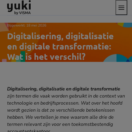
Open
Direct
Direct
Ga
het
naar
naar
naar
menu
de
de
de
content
footer
homepage
Bijgewerkt:
18 mei 2026
Digitalisering, digitalisatie
en digitale transformatie:
Wat is het verschil?
Digitalisering, digitalisatie en digitale transformatie
zijn termen die vaak worden gebruikt in de context van
technologie en bedrijfsprocessen. Wat over het hoofd
wordt gezien is dat ze verschillende betekenissen
hebben. We vertellen je mee waarom alle drie de
termen relevant zijn voor een toekomstbestendig
accountantskantoor.