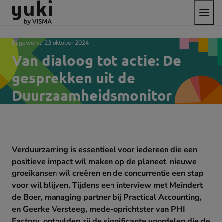
Open
Direct
Direct
Ga
het
naar
naar
naar
menu
de
de
de
content
footer
homepage
Bijgewerkt:
23 oktober 2024
Van dialoog tot actie: De
gesprekken uit de
Duurzaamheidsmonitor
Verduurzaming is essentieel voor iedereen die een
positieve impact wil maken op de planeet, nieuwe
groeikansen wil creëren en de concurrentie een stap
voor wil blijven. Tijdens een interview met Meindert
de Boer, managing partner bij Practical Accounting,
en Geerke Versteeg, mede-oprichtster van PHI
Factory, onthulden zij de significante voordelen die de