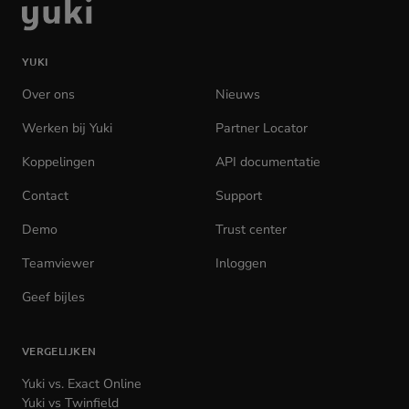
Ga
naar
de
YUKI
homepage
Over ons
Nieuws
Werken bij Yuki
(opens
Partner Locator
in
Koppelingen
API documentatie
(opens
new
in
tab)
Contact
Support
new
tab)
Demo
Trust center
Teamviewer
(opens
Inloggen
(opens
in
in
Geef bijles
new
new
tab)
tab)
VERGELIJKEN
Yuki vs. Exact Online
Yuki vs Twinfield