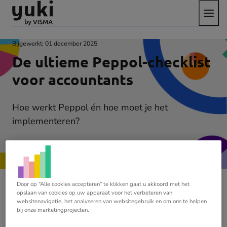
Open
Direct
Direct
Ga
het
naar
naar
naar
menu
de
de
de
content
footer
homepage
Bijgewerkt:
01 december 2025
De ultieme Peppol-checklist
voor accountants
Hoe werkt Peppol én hoe moet je het
implementeren?
Naar de checklist
(opens
in
new
Door op “Alle cookies accepteren” te klikken gaat u akkoord met het
opslaan van cookies op uw apparaat voor het verbeteren van
tab)
websitenavigatie, het analyseren van websitegebruik en om ons te helpen
bij onze marketingprojecten.
2030 lijkt nog ver weg, maar de verplichte overstap