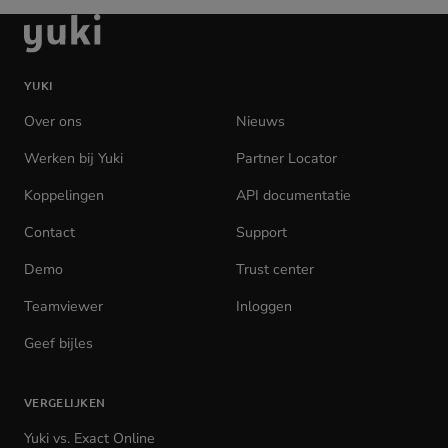
Ga
naar
de
YUKI
homepage
Over ons
Nieuws
Werken bij Yuki
(opens
Partner Locator
in
Koppelingen
API documentatie
(opens
new
in
tab)
Contact
Support
new
tab)
Demo
Trust center
Teamviewer
(opens
Inloggen
(opens
in
in
Geef bijles
new
new
tab)
tab)
VERGELIJKEN
Yuki vs. Exact Online