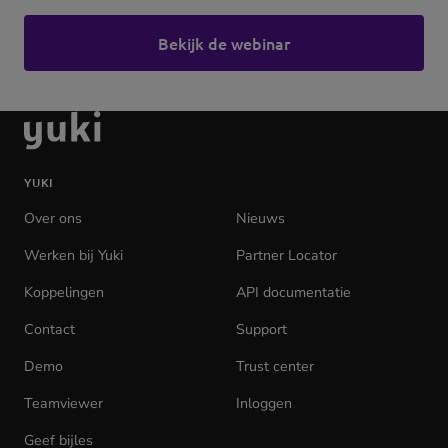
Bekijk de webinar
(opens
in
new
Ga
tab)
naar
de
YUKI
homepage
Over ons
Nieuws
Werken bij Yuki
(opens
Partner Locator
in
Koppelingen
API documentatie
(opens
new
in
tab)
Contact
Support
new
tab)
Demo
Trust center
Teamviewer
(opens
Inloggen
(opens
in
in
Geef bijles
new
new