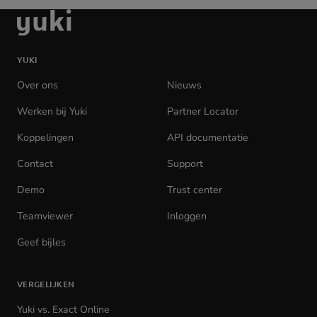
Ga
naar
de
YUKI
homepage
Over ons
Nieuws
Werken bij Yuki
(opens
Partner Locator
in
Koppelingen
API documentatie
(opens
new
in
tab)
Contact
Support
new
tab)
Demo
Trust center
Teamviewer
(opens
Inloggen
(opens
in
in
Geef bijles
new
new
tab)
tab)
VERGELIJKEN
Yuki vs. Exact Online