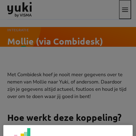
Open
Direct
Direct
Ga
het
naar
naar
naar
menu
de
de
de
content
footer
homepage
INTEGRATIE
Mollie (via Combidesk)
Met Combidesk hoef je nooit meer gegevens over te
nemen van Mollie naar Yuki, of andersom. Daardoor
zijn je gegevens altijd actueel, foutloos en houd je tijd
over om te doen waar jij goed in bent!
Hoe werkt deze koppeling?
De Mollie koppeling met Yuki zorgt ervoor dat