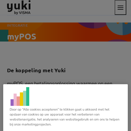
Open
Direct
Direct
Ga
het
naar
naar
naar
menu
de
de
de
content
footer
homepage
INTEGRATIE
myPOS
De koppeling met Yuki
myPOS, een betalingsoplossing waarmee op een
toegankelijke manier toegang wordt geboden tot
kaartbetalingen.De door Duopact ontwikkelde
koppeling met Yuki zorgt ervoor dat alle transacties
Door op “Alle cookies accepteren” te klikken gaat u akkoord met het
inzichtelijk worden in jouw Yuki administratie. Ook al
opslaan van cookies op uw apparaat voor het verbeteren van
wordt deze in één keer door myPOS uitgekeerd, jij ziet
websitenavigatie, het analyseren van websitegebruik en om ons te helpen
bij onze marketingprojecten.
de specificaties terug.