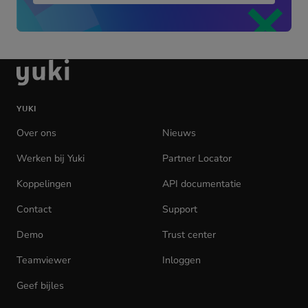
in
new
tab)
Ga
naar
de
YUKI
homepage
Over ons
Nieuws
Werken bij Yuki
(opens
Partner Locator
in
Koppelingen
API documentatie
(opens
new
in
tab)
Contact
Support
new
tab)
Demo
Trust center
Teamviewer
(opens
Inloggen
(opens
in
in
Geef bijles
new
new
tab)
tab)