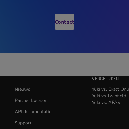
Contact
(opens
in
new
tab)
VERGELIJKEN
Nieuws
Yuki vs. Exact Onl
Yuki vs Twinfield
Partner Locator
Yuki vs. AFAS
API documentatie
(opens
in
Support
new