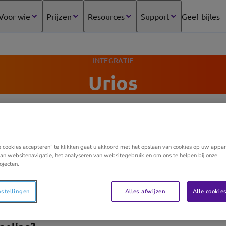
Voor wie
Prijzen
Resources
Support
Geef bijles
(opens
in
new
tab)
INTEGRATIE
Urios
 Yuki
e cookies accepteren” te klikken gaat u akkoord met het opslaan van cookies op uw appar
an websitenavigatie, het analyseren van websitegebruik en om ons te helpen bij onze
ojecten.
 kantooradministratiepakket speciaal ontwikkeld voor de
oort praktijk of rechtsgebied u werkzaam bent, met Urios
nstellingen
Alles afwijzen
Alle cookie
ot aan de boekhouding. Tot aan Yuki dus.