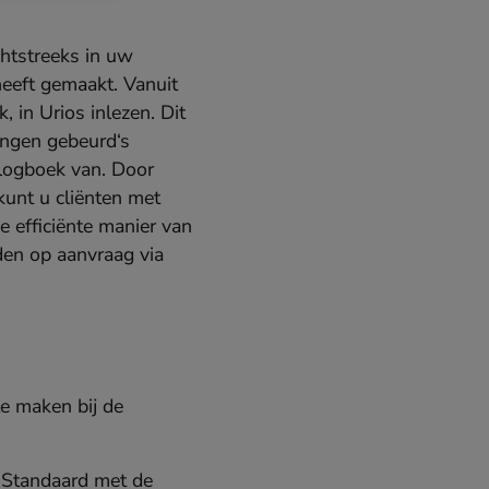
chtstreeks in uw
heeft gemaakt. Vanuit
in Urios inlezen. Dit
ingen gebeurd‘s
 logboek van. Door
kunt u cliënten met
 efficiënte manier van
den op aanvraag via
 te maken bij de
s Standaard met de