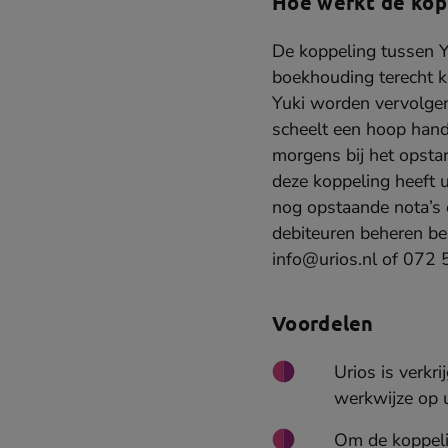
Hoe werkt de kop
De koppeling tussen Y
boekhouding terecht ko
Yuki worden vervolgen
scheelt een hoop hand
morgens bij het opstar
deze koppeling heeft u
nog opstaande nota’s 
debiteuren beheren be
info@urios.nl of 072
Voordelen
Urios is verkri
werkwijze op 
Om de koppelin