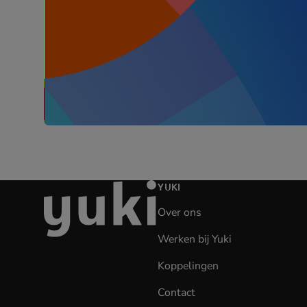
Ga
YUKI
naar
Over ons
de
homepage
Werken bij Yuki
(opens
in
Koppelingen
new
tab)
Contact