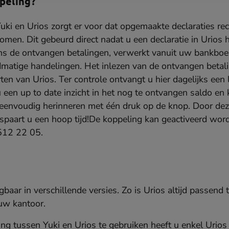
peling?
uki en Urios zorgt er voor dat opgemaakte declaraties re
men. Dit gebeurd direct nadat u een declaratie in Urios 
s de ontvangen betalingen, verwerkt vanuit uw bankboek, 
matige handelingen. Het inlezen van de ontvangen betal
ten van Urios. Ter controle ontvangt u hier dagelijks een
 een up to date inzicht in het nog te ontvangen saldo en 
eenvoudig herinneren met één druk op de knop. Door deze
spaart u een hoop tijd!De koppeling kan geactiveerd wor
 512 22 05.
jgbaar in verschillende versies. Zo is Urios altijd passend
uw kantoor.
g tussen Yuki en Urios te gebruiken heeft u enkel Urio